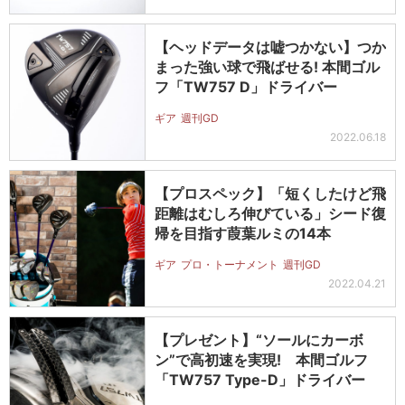
【ヘッドデータは嘘つかない】つか
まった強い球で飛ばせる! 本間ゴル
フ「TW757 D」ドライバー
ギア
週刊GD
2022.06.18
【プロスペック】「短くしたけど飛
距離はむしろ伸びている」シード復
帰を目指す葭葉ルミの14本
ギア
プロ・トーナメント
週刊GD
2022.04.21
【プレゼント】“ソールにカーボ
ン”で高初速を実現! 本間ゴルフ
「TW757 Type-D」ドライバー