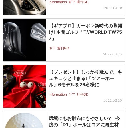
information
ギア
週刊GD
2022.04.18
【ギアプロ】カーボン新時代の幕開
け! 本間ゴルフ「T//WORLD TW75
7」
ギア
週刊GD
2022.03.23
【プレゼント】しっかり飛んで、キ
ュキュッと止まる!「ツアーボー
ル」6モデルを26名様に
information
ギア
月刊GD
2022.02.20
環境にもお財布にもやさしい? 今
度の「D1」ボールはコアに再生材