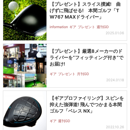
【プレゼント】スライス撲滅! 曲
げずに飛ばせる! 本間ゴルフ「T
W767 MAXドライバー」
information
ギア
プレゼント
週刊GD
2025.01.06
【プレゼント】厳選8メーカーのド
ライバーを“フィッティング付き”で
お届け!
ギア
プレゼント
月刊GD
2024.01.18
【ギアプロファイリング】スピンを
抑えた強弾道! 飛んでつかまる本間
ゴルフ「ベレス NX」
ギア
週刊GD
2022.10.26