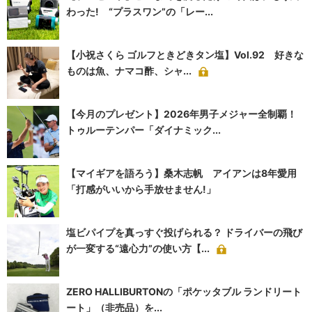
わった! “プラスワン”の「レー...
【小祝さくら ゴルフときどきタン塩】Vol.92 好きな
ものは魚、ナマコ酢、シャ...
【今月のプレゼント】2026年男子メジャー全制覇！
トゥルーテンパー「ダイナミック...
【マイギアを語ろう】桑木志帆 アイアンは8年愛用
「打感がいいから手放せません!」
塩ビパイプを真っすぐ投げられる？ ドライバーの飛び
が一変する“遠心力”の使い方【...
ZERO HALLIBURTONの「ポケッタブル ランドリート
ート」（非売品）を...