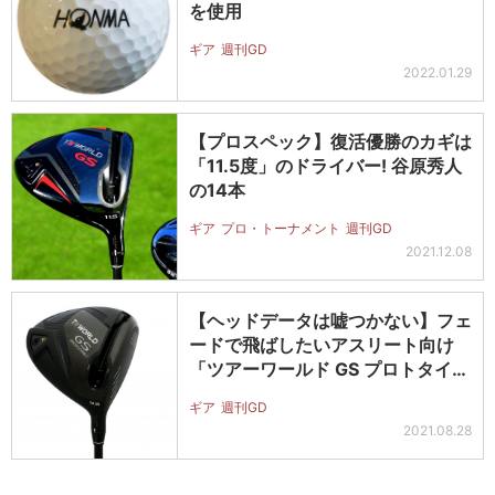
を使用
ギア
週刊GD
2022.01.29
【プロスペック】復活優勝のカギは
「11.5度」のドライバー! 谷原秀人
の14本
ギア
プロ・トーナメント
週刊GD
2021.12.08
【ヘッドデータは嘘つかない】フェ
ードで飛ばしたいアスリート向け
「ツアーワールド GS プロトタイプ
Ⅰ…
ギア
週刊GD
2021.08.28