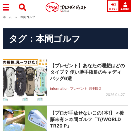
ログイン
会員登録
ホーム
本間ゴルフ
タグ：本間ゴルフ
【プレゼント】あなたの理想はどの
タイプ？ 使い勝手抜群のキャディ
バッグ6選
information
プレゼント
週刊GD
2026.04.27
【プロが手放せないこの1本!】＜後
藤未有＞本間ゴルフ「T//WORLD
TR20 P」