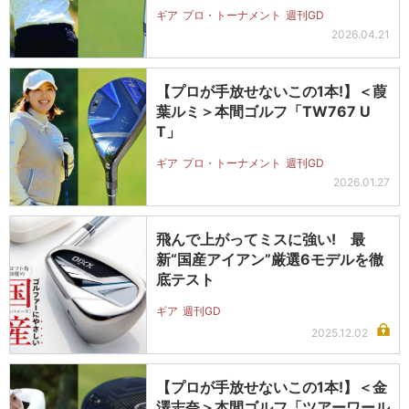
ギア
プロ・トーナメント
週刊GD
2026.04.21
【プロが手放せないこの1本!】＜葭
葉ルミ＞本間ゴルフ「TW767 U
T」
ギア
プロ・トーナメント
週刊GD
2026.01.27
飛んで上がってミスに強い! 最
新“国産アイアン”厳選6モデルを徹
底テスト
ギア
週刊GD
2025.12.02
【プロが手放せないこの1本!】＜金
澤志奈＞本間ゴルフ「ツアーワール