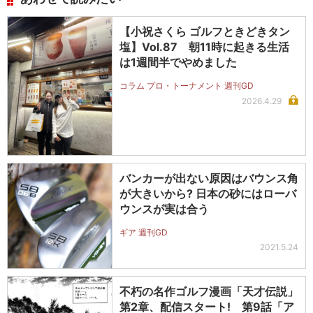
【小祝さくら ゴルフときどきタン
塩】Vol.87 朝11時に起きる生活
は1週間半でやめました
コラム プロ・トーナメント 週刊GD
2026.4.29
バンカーが出ない原因はバウンス角
が大きいから? 日本の砂にはローバ
ウンスが実は合う
ギア 週刊GD
2021.5.24
不朽の名作ゴルフ漫画「天才伝説」
第2章、配信スタート! 第9話「ア