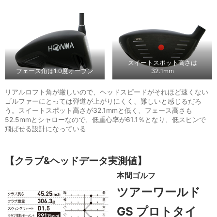
スイートスポット高さは
フェース角は1.0度オープン
32.1mm
リアルロフト角が厳しいので、ヘッドスピードがそれほど速くない
ゴルファーにとっては弾道が上がりにくく、難しいと感じるだろ
う。スイートスポット高さが32.1mmと低く、フェース高さも
52.5mmとシャローなので、低重心率が61.1％となり、低スピンで
飛ばせる設計になっている
【クラブ&ヘッドデータ実測値】
本間ゴルフ
ツアーワールド
GS プロトタイ