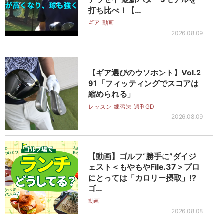
打ち比べ！【…
ギア
動画
2026.08.09
【ギア選びのウソホント】Vol.2
91「フィッティングでスコアは
縮められる」
レッスン
練習法
週刊GD
2026.08.09
【動画】ゴルフ“勝手に”ダイジ
ェスト＜もやもやFile.37＞プロ
にとっては「カロリー摂取」!?
ゴ…
動画
2026.08.08