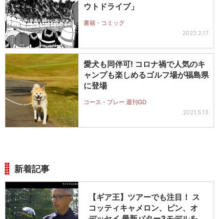
ウトドライブ」
書籍・コミック
2022.2.17
愛犬も同伴可! コロナ禍で人気のキ
ャンプも楽しめるゴルフ場が福島県
に登場
コース・プレー 週刊GD
2021.5.13
新着記事
【ギア王】ツアーでも注目！ ス
コッティキャメロン、ピン、オ
デッセイ 最新パター3モデルを