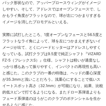
バック形状なので、アッパーブロースウィングがイメージ
しやすい。そして、アドレスではオープンフェースで、し
かもライ角度がフラットなので、球が左につかまりすぎる
イメージを消したプロモデルといえる。
実際に試打したところ、1度オープンなフェースと56.5度と
フラットなライ角によって、球を左につかまえすぎないイ
メージが出て、とくにハードヒッターはアドレスしやすく
なっている。試打クラブは9.5度で純正シャフト『VIZARD
FZ-5（フレックスS）』仕様。シャフトは軽いが適度なし
っかり感もあって振りやすく、インパクトの再現性も高い
と感じた。このクラブの一番の特徴は、ヘッドの重心深度
が35.3mmと浅いことだろう。浅重心にすることで低いス
イートスポット高さ（32.1mm）が可能になり、結果、比較
的低スピンで打てるようになる。またドロー系弾道よりも
フェード系弾道のほうがこのクラブのポテンシャルを生か
せるように感じた。