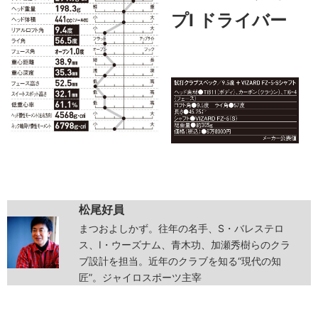
プⅠ
ドライバー
松尾好員
まつおよしかず。往年の名手、S・バレステロ
ス、I・ウーズナム、青木功、加瀬秀樹らのクラ
ブ設計を担当。近年のクラブを知る“現代の知
匠”。ジャイロスポーツ主宰