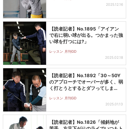
2025.12.16
【読者記者】No.1895「アイアン
で右に弱い球が出る。つかまった強
い球を打つには?」
レッスン
月刊GD
2025.02.18
【読者記者】No.1892「30～50Y
のアプローチでオーバーが多く、弱
く打とうとするとダフってしま…
レッスン
月刊GD
2025.01.13
【読者記者】No.1826「傾斜地が
苦手。左足下がりのライでいつもト