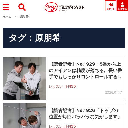
ログイン
会員登録
ホーム
原朋希
タグ：原朋希
【読者記者】No.1929「5番から上
のアイアンは精度が落ちる。長い番
手でもしっかりコントロールする…
レッスン
月刊GD
2026.01.17
【読者記者】No.1926「トップの
位置が毎回バラバラな気がします」
レッスン
月刊GD