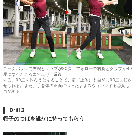
テークバックで左腕とクラブが90度、フォローで右腕とクラブが90
度になるところまで上げ、反復
する。90度を作ろうとすることで、肩（上体）も自然に90度回転さ
せられる。また、手を体の正面に保ったままスウィングする感覚も
つかめる
Drill 2
帽子のつばを誰かに持ってもらう