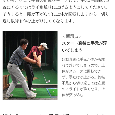
すから、そこで手首の角度をキープして、手元が右腰の位
置にくるまではライ角通りに上げるようにしてください。
そうすると、頭が下がらずに上体が回転しますから、切り
返し以降も伸び上がりにくくなります。
＜問題点＞
スタート直後に手元が浮
いてしまう
始動直後に手元が体から離
れて浮いてしまうので、上
体がスムーズに回転でき
ず、手だけが上がる。捻転
不足から切り返しでは左腰
のスライドが強くなり、上
体が突っ込む