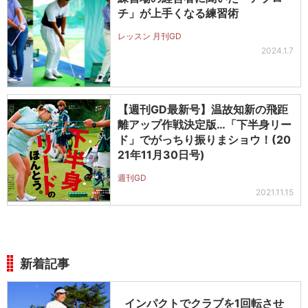
チ」が上手くなる練習術
レッスン 月刊GD
2024.1.7
【週刊GD最新号】温故知新の飛距
離アップ作戦決定版…「下半身リー
ド」でがっちり振りまショウ！(20
21年11月30日号)
週刊GD
2021.11.15
新着記事
インパクトでクラブを1回転させ