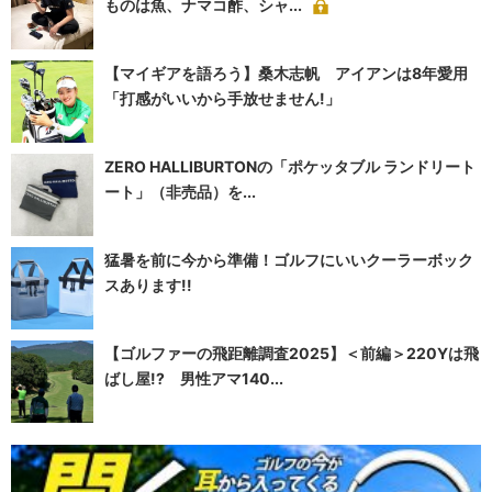
ものは魚、ナマコ酢、シャ...
【マイギアを語ろう】桑木志帆 アイアンは8年愛用
「打感がいいから手放せません!」
ZERO HALLIBURTONの「ポケッタブル ランドリート
ート」（非売品）を...
猛暑を前に今から準備！ゴルフにいいクーラーボック
スあります!!
【ゴルファーの飛距離調査2025】＜前編＞220Yは飛
ばし屋!? 男性アマ140...