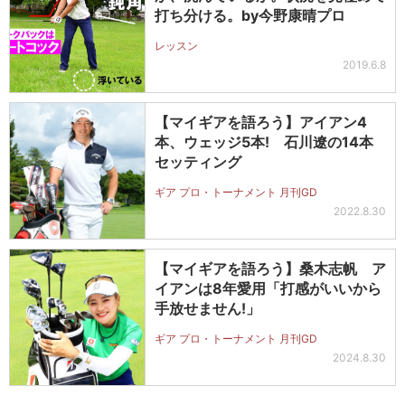
打ち分ける。by今野康晴プロ
レッスン
2019.6.8
【マイギアを語ろう】アイアン4
本、ウェッジ5本! 石川遼の14本
セッティング
ギア プロ・トーナメント 月刊GD
2022.8.30
【マイギアを語ろう】桑木志帆 ア
イアンは8年愛用「打感がいいから
手放せません!」
ギア プロ・トーナメント 月刊GD
2024.8.30