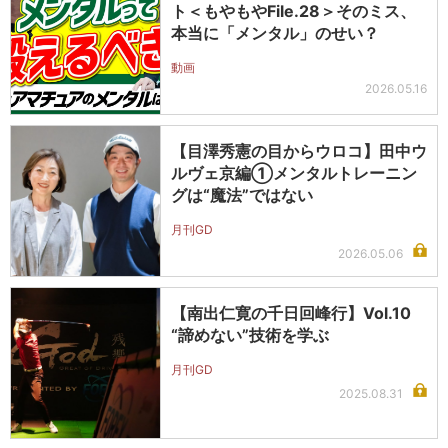
ト＜もやもやFile.28＞そのミス、
本当に「メンタル」のせい？
動画
2026.05.16
【目澤秀憲の目からウロコ】田中ウ
ルヴェ京編①メンタルトレーニン
グは“魔法”ではない
月刊GD
2026.05.06
【南出仁寛の千日回峰行】Vol.10
“諦めない”技術を学ぶ
月刊GD
2025.08.31