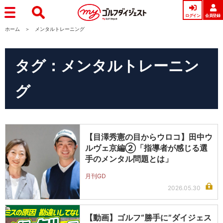
ログイン
会員登録
ホーム
メンタルトレーニング
タグ：メンタルトレーニン
グ
【目澤秀憲の目からウロコ】田中ウ
ルヴェ京編②「指導者が感じる選
手のメンタル問題とは」
月刊GD
2026.05.30
【動画】ゴルフ“勝手に”ダイジェス