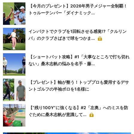
【今月のプレゼント】2026年男子メジャー全制覇！
トゥルーテンパー「ダイナミック...
インパクトでクラブを1回転させる感覚!?「クルリン
パ」のクラブさばきで球をつかま...
【ショートパット攻略】#1「大事なところで打ち切れ
ない」桑木志帆の悩みを名手・藤...
【プレゼント】軸が整う！トッププロも愛用するデサ
ントゴルフの半袖ポロを1名様に
【“残り100Y”に強くなる】#2「左奥」へのミスを防
ぐために桑木志帆が意識して...