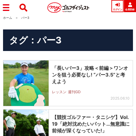
ログイン
会員登録
ホーム
パー3
タグ：パー3
「長いパー3」攻略＜前編＞ワンオ
ンを狙う必要なし! “パー3.5”と考
えよう
レッスン
週刊GD
2025.06.10
【競技ゴルファー・タニシゲ】Vol.
19「絶対沈めたいパット…無意識に
前傾が深くなっていた!」