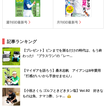
週刊GD最新号
月刊GD最新号
記事ランキング
【プレゼント】ピンまでを測るだけの時代は、もう終
わった! “プラスワン”の「レー...
【マイギアを語ろう】桑木志帆 アイアンは8年愛用
「打感がいいから手放せません!」
【小祝さくら ゴルフときどきタン塩】Vol.92 好きな
ものは魚、ナマコ酢、シャ...