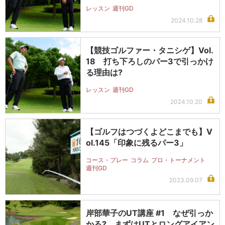
レッスン
週刊GD
2024.10.28
【競技ゴルファー・タニシゲ】Vol.
18 打ち下ろしのパー3で引っかけ
る理由は?
レッスン
週刊GD
2024.10.20
【ゴルフはつづくよどこまでも】V
ol.145「印象に残るパー3」
コース・プレー
コラム
プロ・トーナメント
週刊GD
2023.09.07
岸部華子のUT講座 #1 なぜ引っか
かる? まずはUTとロングアイアン