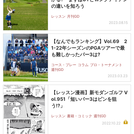
の違いを知ろう
レッスン
月刊GD
2023.08.15
【なんでもランキング】Vol.69 2
1-22年シーズンのPGAツアーで最
も難しかったパー3は?
コース・プレー
コラム
プロ・トーナメント
週刊GD
2023.03.23
【レッスン漫画】新モダンゴルフ V
ol.951「短いパー3はピンを狙
う!?」
レッスン
書籍・コミック
週刊GD
2022.10.22