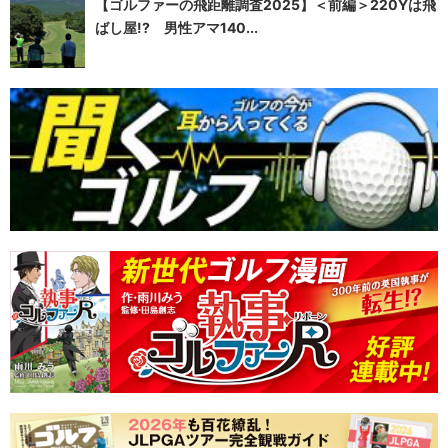
【ゴルファーの飛距離調査2025】＜前編＞220Yは飛
ばし屋!? 男性アマ140...