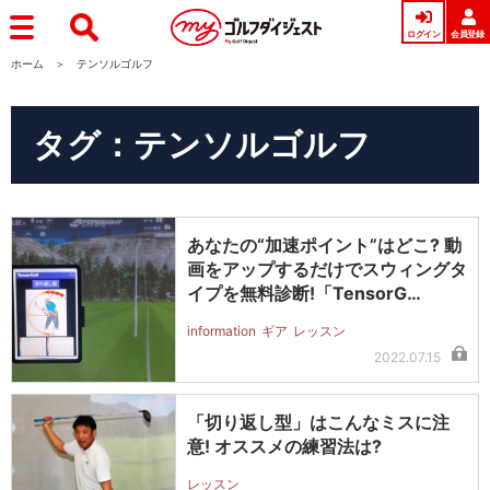
ログイン
会員登録
ホーム
テンソルゴルフ
タグ：テンソルゴルフ
あなたの“加速ポイント”はどこ? 動
画をアップするだけでスウィングタ
イプを無料診断!「TensorG…
information
ギア
レッスン
2022.07.15
「切り返し型」はこんなミスに注
意! オススメの練習法は?
レッスン