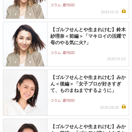
所が…
コラム
週刊GD
2025.10.10
【ゴルフせんとや生まれけむ】鈴木
紗理奈＜前編＞「マキロイの活躍で
母のやる気に火?」
コラム
週刊GD
2025.10.03
【ゴルフせんとや生まれけむ】みか
ん＜後編＞「女子プロが好きすぎ
て、ものまねまでするように」
コラム
週刊GD
2025.09.26
【ゴルフせんとや生まれけむ】みか