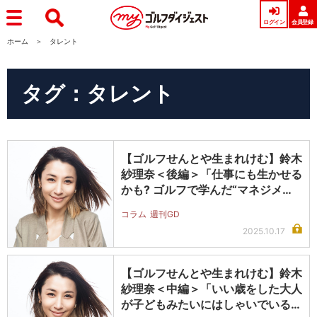
ログイン
会員登録
ホーム
タレント
タグ：タレント
【ゴルフせんとや生まれけむ】鈴木
紗理奈＜後編＞「仕事にも生かせる
かも? ゴルフで学んだ“マネジメン
ト…
コラム
週刊GD
2025.10.17
【ゴルフせんとや生まれけむ】鈴木
紗理奈＜中編＞「いい歳をした大人
が子どもみたいにはしゃいでいる場