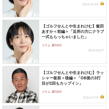
2024.10.04
【ゴルフせんとや生まれけむ】飯田
あすか＜前編＞「近所の方にクラブ
一式もらっちゃいました」
コラム
週刊GD
2024.09.27
【ゴルフせんとや生まれけむ】ラッ
シャー板前＜後編＞「OB後の3打
目が2回もカップイン」
コラム
週刊GD
2024.07.19