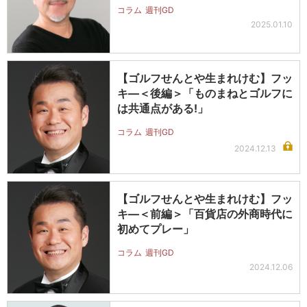
コラム
週刊GD
2025.01.10
【ゴルフせんとや生まれけむ】フッ
キ―＜後編＞「ものまねとゴルフに
は共通点がある!」
コラム
週刊GD
2024.12.13
【ゴルフせんとや生まれけむ】フッ
キ―＜前編＞「百貨店の外商時代に
初めてプレー」
コラム
週刊GD
2024.12.06