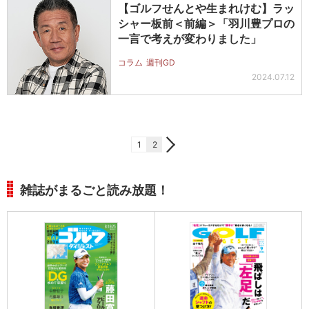
【ゴルフせんとや生まれけむ】ラッ
シャー板前＜前編＞「羽川豊プロの
一言で考えが変わりました」
コラム
週刊GD
2024.07.12
1
2
雑誌がまるごと読み放題！