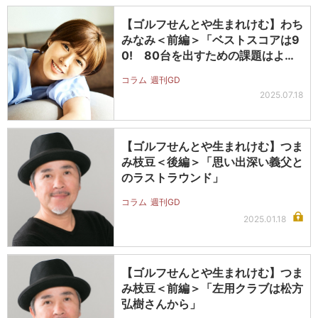
【ゴルフせんとや生まれけむ】わち
みなみ＜前編＞「ベストスコアは9
0! 80台を出すための課題はよー
く…
コラム
週刊GD
2025.07.18
【ゴルフせんとや生まれけむ】つま
み枝豆＜後編＞「思い出深い義父と
のラストラウンド」
コラム
週刊GD
2025.01.18
【ゴルフせんとや生まれけむ】つま
み枝豆＜前編＞「左用クラブは松方
弘樹さんから」