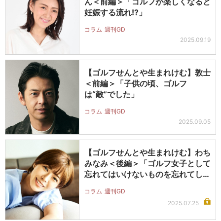
ん＜前編＞「ゴルフが楽しくなると
妊娠する流れ!?」
コラム
週刊GD
2025.09.19
【ゴルフせんとや生まれけむ】敦士
＜前編＞「子供の頃、ゴルフ
は“敵”でした」
コラム
週刊GD
2025.09.05
【ゴルフせんとや生まれけむ】わち
みなみ＜後編＞「ゴルフ女子として
忘れてはいけないものを忘れてしま
い……
コラム
週刊GD
2025.07.25