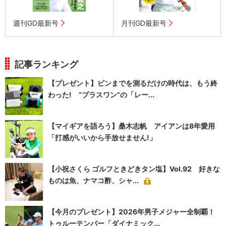
週刊GD最新号
月刊GD最新号
記事ランキング
【プレゼント】ピンまでを測るだけの時代は、もう終
わった! “プラスワン”の「レー...
【マイギアを語ろう】桑木志帆 アイアンは8年愛用
「打感がいいから手放せません!」
【小祝さくら ゴルフときどきタン塩】Vol.92 好きな
ものは魚、ナマコ酢、シャ...
【今月のプレゼント】2026年男子メジャー全制覇！
トゥルーテンパー「ダイナミック...