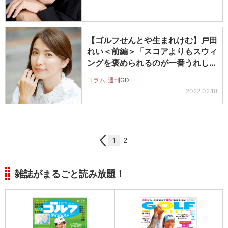
【ゴルフせんとや生まれけむ】戸田
れい＜前編＞「スコアよりもスウィ
ングを褒められるのが一番うれし
い」
コラム
週刊GD
2022.02.18
1
2
雑誌がまるごと読み放題！