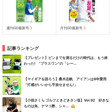
週刊GD最新号
月刊GD最新号
記事ランキング
【プレゼント】ピンまでを測るだけの時代は、もう終
わった! “プラスワン”の「レー...
【マイギアを語ろう】桑木志帆 アイアンは8年愛用
「打感がいいから手放せません!」
【小祝さくら ゴルフときどきタン塩】Vol.92 好きな
ものは魚、ナマコ酢、シャ...