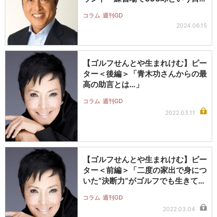
を…
コラム
週刊GD
2024.06.15
【ゴルフせんとや生まれけむ】ピー
ター＜後編＞「青木功さんからの最
高の助言とは…」
コラム
週刊GD
2022.03.11
【ゴルフせんとや生まれけむ】ピー
ター＜前編＞「二度の家出で身につ
いた“決断力”がゴルフでも生きてい
る…
コラム
週刊GD
2022.03.04