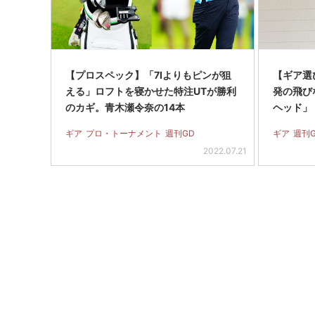
【プロスペック】「7Iよりもピンが狙
【ギア選び
える」ロフトを寝かせた特注UTが勝利
発の飛び
のカギ。青木瀬令奈の14本
ヘッド」
ギア
プロ・トーナメント
週刊GD
ギア
週刊
2022.07.21