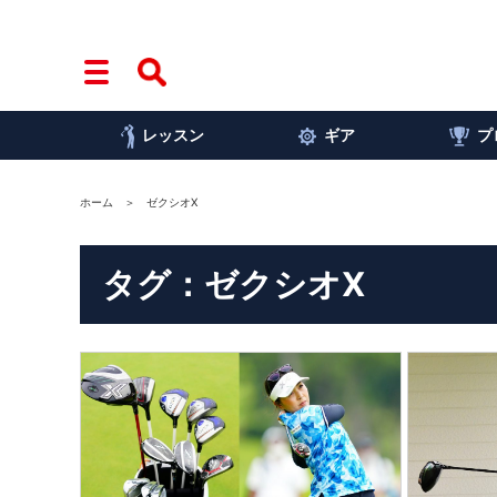
レッスン
ギア
プ
ホーム
ゼクシオX
タグ：ゼクシオX