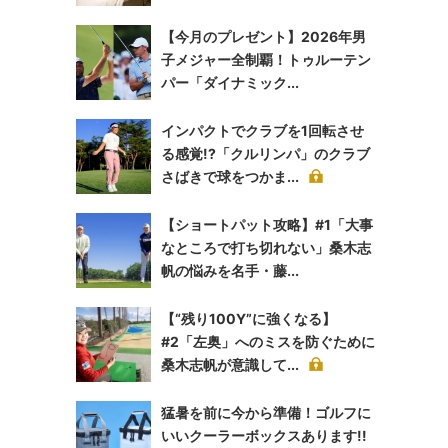
【今月のプレゼント】2026年男
子メジャー全制覇！トゥルーテン
パー「ダイナミック...
インパクトでクラブを1回転させ
る感覚!?「クルリンパ」のクラブ
さばきで球をつかま...
【ショートパット攻略】#1「大事
なところで打ち切れない」桑木志
帆の悩みを名手・藤...
【“残り100Y”に強くなる】
#2「左奥」へのミスを防ぐために
桑木志帆が意識して...
猛暑を前に今から準備！ゴルフに
いいクーラーボックスあります!!