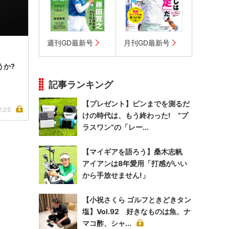
週刊GD最新号
月刊GD最新号
うか?
記事ランキング
【プレゼント】ピンまでを測るだ
2.05
けの時代は、もう終わった! “プ
ラスワン”の「レー...
【マイギアを語ろう】桑木志帆
アイアンは8年愛用「打感がいい
から手放せません!」
【小祝さくら ゴルフときどきタン
塩】Vol.92 好きなものは魚、ナ
マコ酢、シャ...