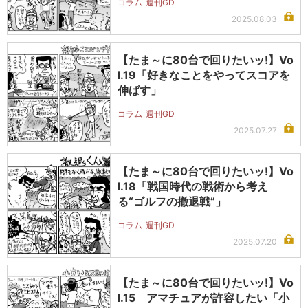
コラム
週刊GD
2025.08.03
【たま～に80台で回りたいッ!】Vo
l.19「好きなことをやってスコアを
伸ばす」
コラム
週刊GD
2025.07.27
【たま～に80台で回りたいッ!】Vo
l.18「戦国時代の戦術から考え
る“ゴルフの撤退戦”」
コラム
週刊GD
2025.07.20
【たま～に80台で回りたいッ!】Vo
l.15 アマチュアが許容したい「小