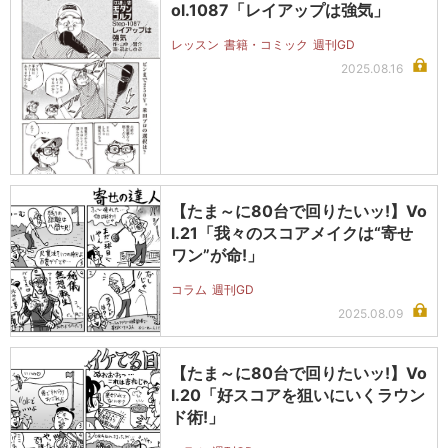
ol.1087「レイアップは強気」
レッスン
書籍・コミック
週刊GD
2025.08.16
【たま～に80台で回りたいッ!】Vo
l.21「我々のスコアメイクは“寄せ
ワン”が命!」
コラム
週刊GD
2025.08.09
【たま～に80台で回りたいッ!】Vo
l.20「好スコアを狙いにいくラウン
ド術!」