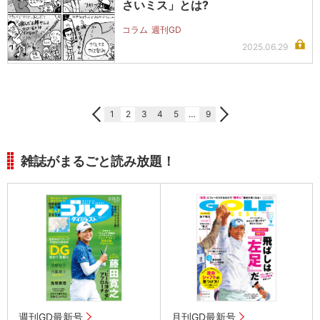
さいミス」とは?
コラム
週刊GD
2025.06.29
1
2
3
4
5
…
9
雑誌がまるごと読み放題！
週刊GD最新号
月刊GD最新号