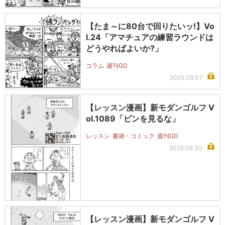
【たま～に80台で回りたいッ!】Vo
l.24「アマチュアの練習ラウンドは
どうやればよいか?」
コラム
週刊GD
2025.09.07
【レッスン漫画】新モダンゴルフ V
ol.1089「ピンを見るな」
レッスン
書籍・コミック
週刊GD
2025.08.30
【レッスン漫画】新モダンゴルフ V