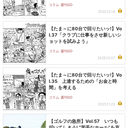
コラム
週刊GD
2025.12.14
【たま～に80台で回りたいッ!】Vo
l.37「クラブに仕事をさせ新しいシ
ョットを試みよう」
コラム
週刊GD
2025.12.07
【たま～に80台で回りたいッ!】Vo
l.35 上達するための「お金と時
間」を考える
コラム
週刊GD
2025.11.23
【ゴルフの急所】Vol.57 いつも
叩いてしまう! “苦手なホール”を克