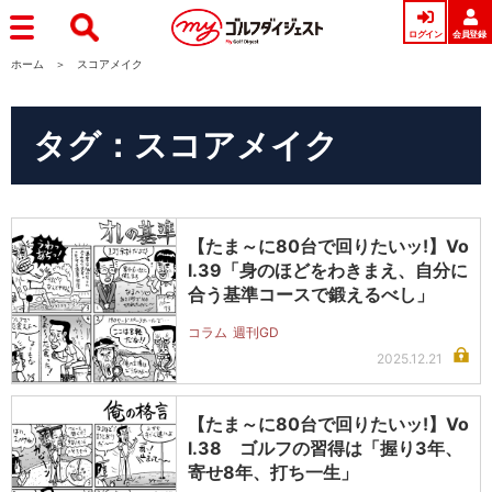
ログイン
会員登録
ホーム
スコアメイク
タグ：スコアメイク
【たま～に80台で回りたいッ!】Vo
l.39「身のほどをわきまえ、自分に
合う基準コースで鍛えるべし」
コラム
週刊GD
2025.12.21
【たま～に80台で回りたいッ!】Vo
l.38 ゴルフの習得は「握り3年、
寄せ8年、打ち一生」