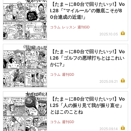
【たま～に80台で回りたいッ!】Vo
l.28「“マイルール”の徹底こそが8
0台達成の近道!」
コラム
レッスン
週刊GD
2025.10.05
【たま～に80台で回りたいッ!】Vo
l.26「ゴルフの悪球打ちとはこれい
かに?」
コラム
週刊GD
2025.09.21
【たま～に80台で回りたいッ!】Vo
l.25「人の振り見て我が振り直せ」
とはこのことね
コラム
週刊GD
2025.09.14