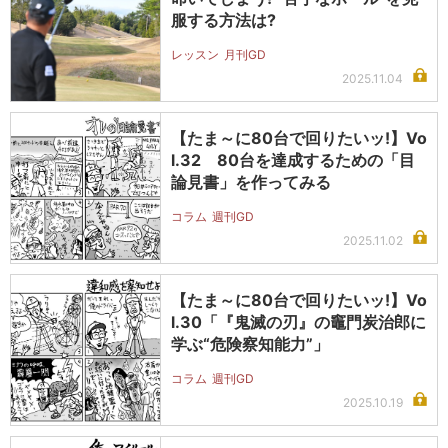
服する方法は?
レッスン
月刊GD
2025.11.04
【たま～に80台で回りたいッ!】Vo
l.32 80台を達成するための「目
論見書」を作ってみる
コラム
週刊GD
2025.11.02
【たま～に80台で回りたいッ!】Vo
l.30「『鬼滅の刃』の竈門炭治郎に
学ぶ“危険察知能力”」
コラム
週刊GD
2025.10.19