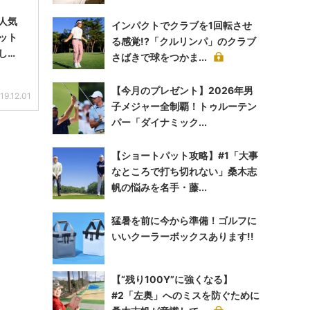
人気
インパクトでクラブを1回転させ
ット
る感覚!?「クルリンパ」のクラブ
し…
さばきで球をつかま...
【今月のプレゼント】2026年男
19.12.01
子メジャー全制覇！トゥルーテン
パー「ダイナミック...
【ショートパット攻略】#1「大事
なところで打ち切れない」桑木志
帆の悩みを名手・藤...
猛暑を前に今から準備！ゴルフに
いいクーラーボックスあります!!
【“残り100Y”に強くなる】
#2「左奥」へのミスを防ぐために