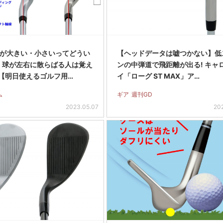
」が大きい・小さいってどうい
【ヘッドデータは嘘つかない】低
 球が左右に散らばる人は覚え
ンの中弾道で飛距離が出る! キャ
【明日使えるゴルフ用…
イ「ローグ ST MAX」ア…
ム
ギア
週刊GD
2023.05.07
20