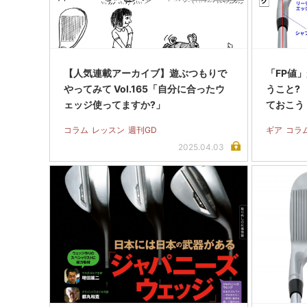
【人気連載アーカイブ】遊ぶつもりで
「FP値
やってみて Vol.165「自分に合ったウ
うこと?
ェッジ使ってますか?」
ておこう
コラム
レッスン
週刊GD
ギア
コラ
2025.04.03