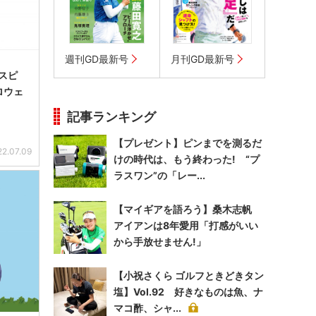
週刊GD最新号
月刊GD最新号
スピ
ロウェ
記事ランキング
【プレゼント】ピンまでを測るだ
22.07.09
けの時代は、もう終わった! “プ
ラスワン”の「レー...
【マイギアを語ろう】桑木志帆
アイアンは8年愛用「打感がいい
から手放せません!」
【小祝さくら ゴルフときどきタン
塩】Vol.92 好きなものは魚、ナ
マコ酢、シャ...