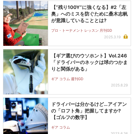
【“残り100Y”に強くなる】#2「左
奥」へのミスを防ぐために桑木志帆
が意識していることとは?
プロ・トーナメント レッスン 月刊GD
2025.3.19
【ギア選びのウソホント】Vol.246
「ドライバーのネックは球のつかま
りと関係がある」
ギア コラム 週刊GD
2025.8.29
ドライバーは分かるけど…アイアン
の「ロフト角」把握してますか?
【ゴルフの数字】
ギア コラム
2023.6.26