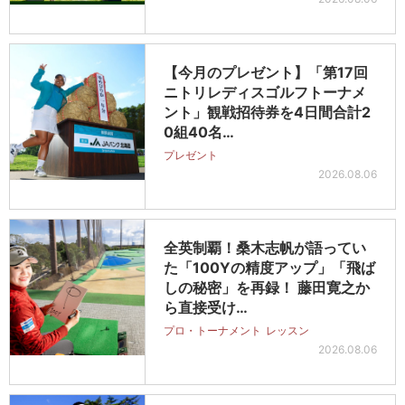
【今月のプレゼント】「第17回
ニトリレディスゴルフトーナメ
ント」観戦招待券を4日間合計2
0組40名…
プレゼント
2026.08.06
全英制覇！桑木志帆が語ってい
た「100Yの精度アップ」「飛ば
しの秘密」を再録！ 藤田寛之か
ら直接受け…
プロ・トーナメント
レッスン
2026.08.06