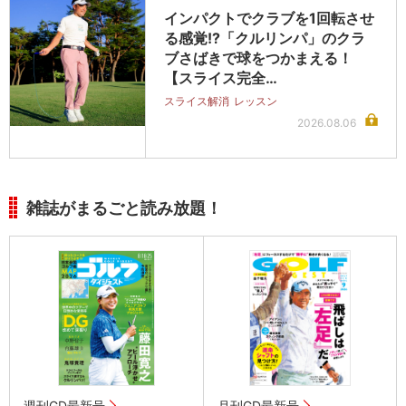
インパクトでクラブを1回転させ
る感覚!?「クルリンパ」のクラ
ブさばきで球をつかまえる！
【スライス完全…
スライス解消
レッスン
2026.08.06
雑誌がまるごと読み放題！
週刊GD最新号
月刊GD最新号