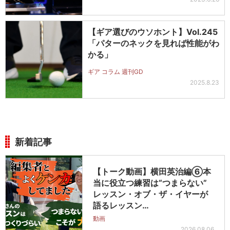
【ギア選びのウソホント】Vol.245
「パターのネックを見れば性能がわ
かる」
ギア コラム 週刊GD
2025.8.23
新着記事
【トーク動画】横田英治編⑥本
当に役立つ練習は“つまらない”
レッスン・オブ・ザ・イヤーが
語るレッスン…
動画
2026.08.06