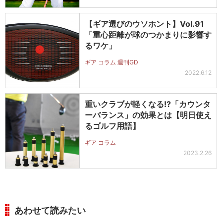
【ギア選びのウソホント】Vol.91
「重心距離が球のつかまりに影響す
るワケ」
ギア コラム 週刊GD
2022.6.12
重いクラブが軽くなる!?「カウンタ
ーバランス」の効果とは【明日使え
るゴルフ用語】
ギア コラム
2023.2.26
あわせて読みたい