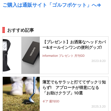
ご購入は通販サイト「ゴルフポケット」へ⇒
おすすめ記事
【プレゼント】お洒落なヘッドカバ
ー&オールインワンの便利グッズ!
information プレゼント 月刊GD
2023.9.20
薄芝でもサラッと打ててザックリ知
らず! アプローチが得意になる
「お助けクラブ」10選
ギア 週刊GD
2025.3.20