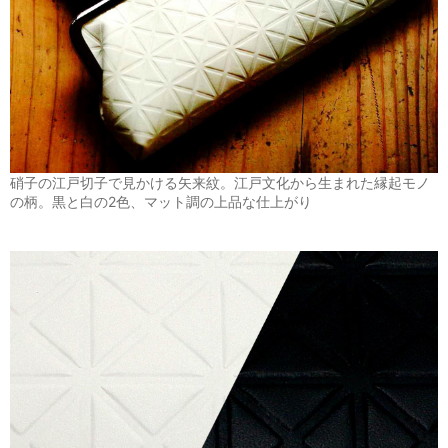
硝子の江戸切子で見かける矢来紋。江戸文化から生まれた縁起モノ
の柄。黒と白の2色、マット調の上品な仕上がり