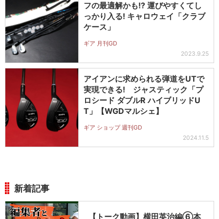
フの最適解かも!? 運びやすくてし
っかり入る! キャロウェイ「クラブ
ケース」
ギア 月刊GD
2023.9.25
アイアンに求められる弾道をUTで
実現できる! ジャスティック「プ
ロシード ダブルR ハイブリッドU
T」【WGDマルシェ】
ギア ショップ 週刊GD
2024.11.5
新着記事
【トーク動画】横田英治編⑥本