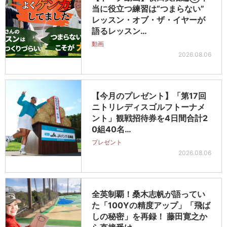
当に役立つ練習は“つまらない”
レッスン・オブ・ザ・イヤーが
語るレッスン…
動画
2026.08.06
【今月のプレゼント】「第17回
ニトリレディスゴルフトーナメ
ント」観戦招待券を4日間合計2
0組40名…
プレゼント
2026.08.06
全英制覇！桑木志帆が語ってい
た「100Yの精度アップ」「飛ば
しの秘密」を再録！ 藤田寛之か