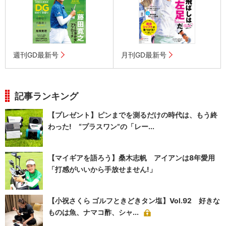
週刊GD最新号
月刊GD最新号
記事ランキング
【プレゼント】ピンまでを測るだけの時代は、もう終
わった! “プラスワン”の「レー...
【マイギアを語ろう】桑木志帆 アイアンは8年愛用
「打感がいいから手放せません!」
【小祝さくら ゴルフときどきタン塩】Vol.92 好きな
ものは魚、ナマコ酢、シャ...