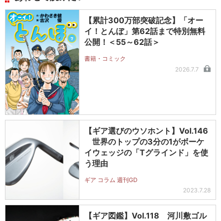
【累計300万部突破記念】「オー
イ！とんぼ」第62話まで特別無料
公開！＜55～62話＞
書籍・コミック
2026.7.7
【ギア選びのウソホント】Vol.146
世界のトップの3分の1がボーケ
イウェッジの「Tグラインド」を使
う理由
ギア コラム 週刊GD
2023.7.28
【ギア図鑑】Vol.118 河川敷ゴル