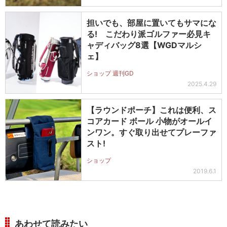
担いでも、部屋に置いてもサマにな
る! こだわり派ゴルファー必見キ
ャディバッグ8選【WGDマルシ
ェ】
ショップ 週刊GD
2025.4.29
【ラウンドポーチ】これは便利、ス
コアカード ボール 小物がオールイ
ンワン。すぐ取り出せてプレーファ
スト!
ショップ
2019.6.1
あわせて読みたい