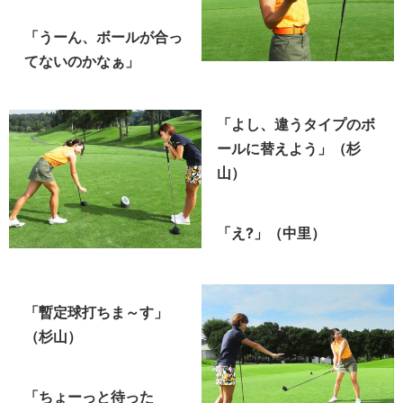
「うーん、ボールが合っ
てないのかなぁ」
「よし、違うタイプのボ
ールに替えよう」（杉
山）
「え?」（中里）
「暫定球打ちま～す」
（杉山）
「ちょーっと待った