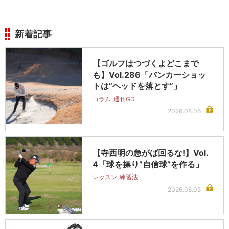
新着記事
【ゴルフはつづくよどこまで
も】Vol.286「バンカーショッ
トは“ヘッドを落とす”」
コラム
週刊GD
2026.08.06
【寺西明の急がば回るな!】Vol.
4「球を操り”自信球”を作る」
レッスン
練習法
2026.08.05