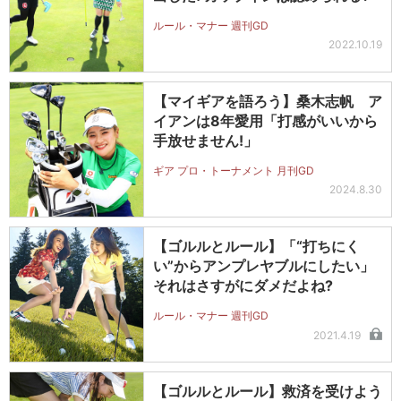
ルール・マナー 週刊GD
2022.10.19
【マイギアを語ろう】桑木志帆 ア
イアンは8年愛用「打感がいいから
手放せません!」
ギア プロ・トーナメント 月刊GD
2024.8.30
【ゴルルとルール】「“打ちにく
い”からアンプレヤブルにしたい」
それはさすがにダメだよね?
ルール・マナー 週刊GD
2021.4.19
【ゴルルとルール】救済を受けよう