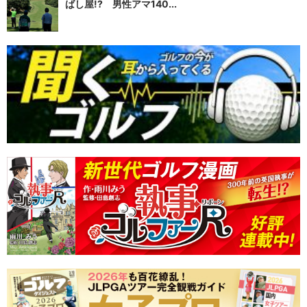
ばし屋!? 男性アマ140...