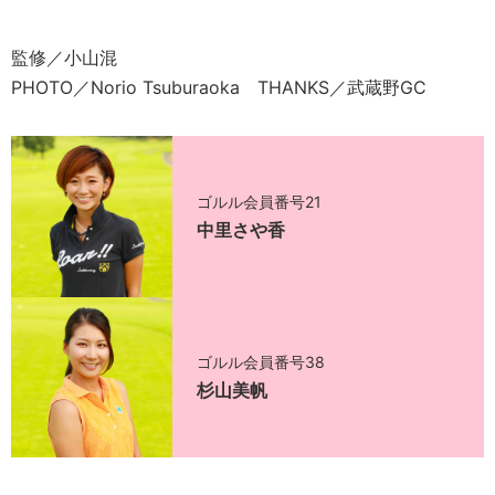
監修／小山混
PHOTO／Norio Tsuburaoka THANKS／武蔵野GC
ゴルル会員番号21
中里さや香
ゴルル会員番号38
杉山美帆