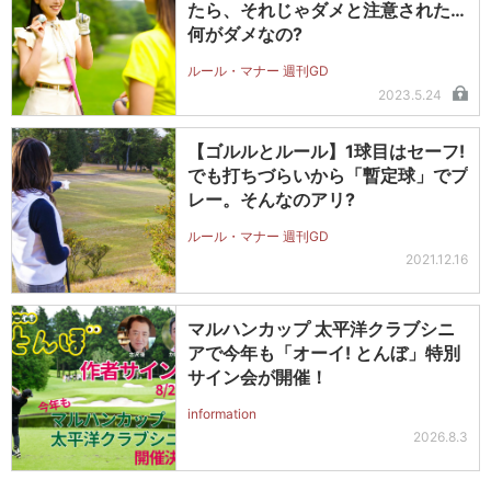
たら、それじゃダメと注意された…
何がダメなの?
ルール・マナー 週刊GD
2023.5.24
【ゴルルとルール】1球目はセーフ!
でも打ちづらいから「暫定球」でプ
レー。そんなのアリ?
ルール・マナー 週刊GD
2021.12.16
マルハンカップ 太平洋クラブシニ
アで今年も「オーイ! とんぼ」特別
サイン会が開催！
information
2026.8.3