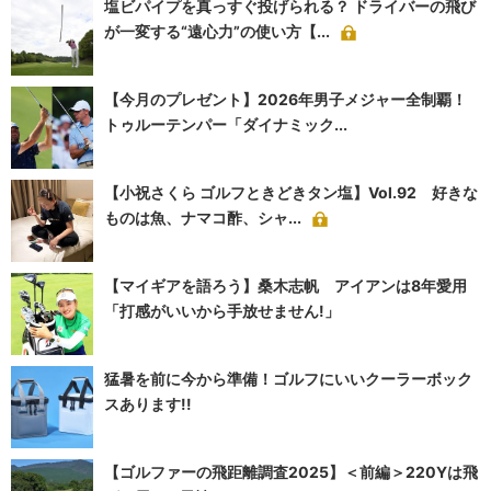
塩ビパイプを真っすぐ投げられる？ ドライバーの飛び
が一変する“遠心力”の使い方【...
【今月のプレゼント】2026年男子メジャー全制覇！
トゥルーテンパー「ダイナミック...
【小祝さくら ゴルフときどきタン塩】Vol.92 好きな
ものは魚、ナマコ酢、シャ...
【マイギアを語ろう】桑木志帆 アイアンは8年愛用
「打感がいいから手放せません!」
猛暑を前に今から準備！ゴルフにいいクーラーボック
スあります!!
【ゴルファーの飛距離調査2025】＜前編＞220Yは飛