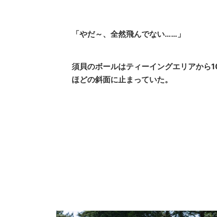
「やだ～、全然飛んでない……」
須貝のボールはティーイングエリアから1
ほどの斜面に止まっていた。