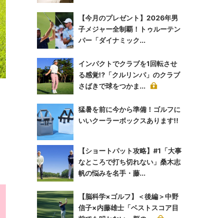
【今月のプレゼント】2026年男
子メジャー全制覇！トゥルーテン
パー「ダイナミック...
インパクトでクラブを1回転させ
る感覚!?「クルリンパ」のクラブ
さばきで球をつかま...
猛暑を前に今から準備！ゴルフに
いいクーラーボックスあります!!
【ショートパット攻略】#1「大事
なところで打ち切れない」桑木志
帆の悩みを名手・藤...
【脳科学×ゴルフ】＜後編＞中野
信子×内藤雄士「ベストスコア目