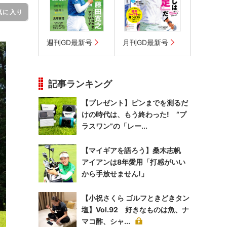
気に入り
週刊GD最新号
月刊GD最新号
記事ランキング
【プレゼント】ピンまでを測るだ
けの時代は、もう終わった! “プ
ラスワン”の「レー...
【マイギアを語ろう】桑木志帆
アイアンは8年愛用「打感がいい
から手放せません!」
【小祝さくら ゴルフときどきタン
塩】Vol.92 好きなものは魚、ナ
マコ酢、シャ...