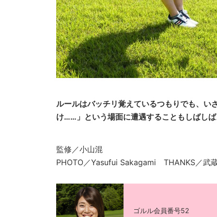
ルールはバッチリ覚えているつもりでも、いざ
け……」という場面に遭遇することもしばしば
監修／小山混
PHOTO／Yasufui Sakagami THANKS／
ゴルル会員番号52