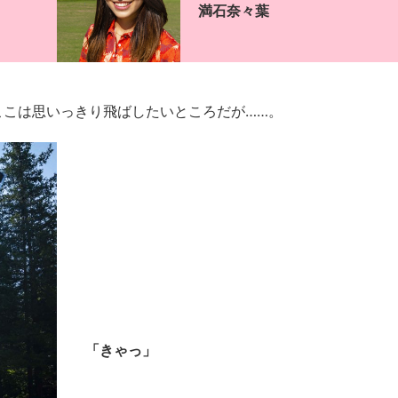
満石奈々葉
ここは思いっきり飛ばしたいところだが……。
「きゃっ」