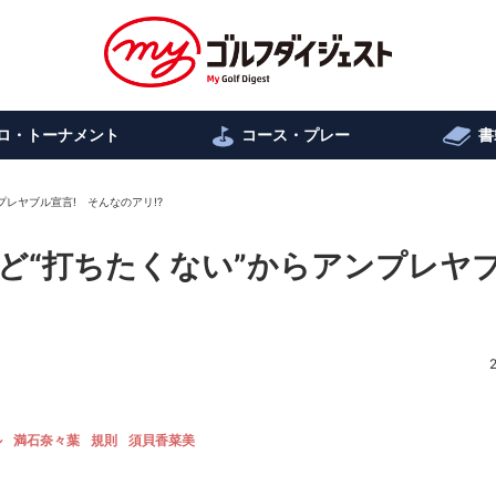
ロ・トーナメント
コース・プレー
書
レヤブル宣言! そんなのアリ!?
ど“打ちたくない”からアンプレヤ
ル
満石奈々葉
規則
須貝香菜美