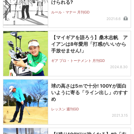
けられる?
ルール・マナー 月刊GD
2021.6.6
【マイギアを語ろう】桑木志帆 ア
イアンは8年愛用「打感がいいから
手放せません!」
ギア プロ・トーナメント 月刊GD
2024.8.30
球の高さは5ｍで十分! 100Yが面白
いように寄る「ライン出し」のすす
め
レッスン 週刊GD
2021.3.15