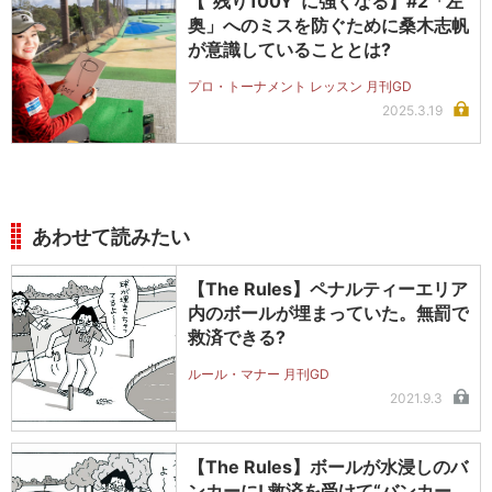
【“残り100Y”に強くなる】#2「左
奥」へのミスを防ぐために桑木志帆
が意識していることとは?
プロ・トーナメント レッスン 月刊GD
2025.3.19
あわせて読みたい
【The Rules】ペナルティーエリア
内のボールが埋まっていた。無罰で
救済できる?
ルール・マナー 月刊GD
2021.9.3
【The Rules】ボールが水浸しのバ
ンカーに! 救済を受けて“バンカー