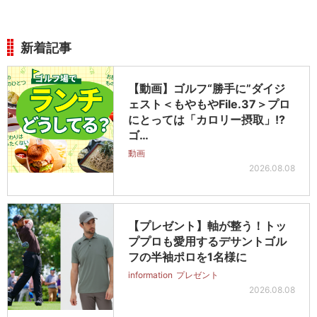
新着記事
【動画】ゴルフ“勝手に”ダイジ
ェスト＜もやもやFile.37＞プロ
にとっては「カロリー摂取」!?
ゴ…
動画
2026.08.08
【プレゼント】軸が整う！トッ
ププロも愛用するデサントゴル
フの半袖ポロを1名様に
information
プレゼント
2026.08.08