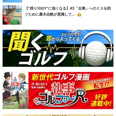
【“残り100Y”に強くなる】#2「左奥」へのミスを防
ぐために桑木志帆が意識して...