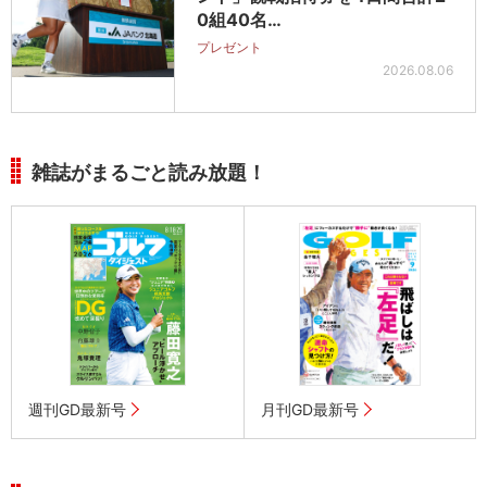
0組40名…
プレゼント
2026.08.06
雑誌がまるごと読み放題！
週刊GD最新号
月刊GD最新号