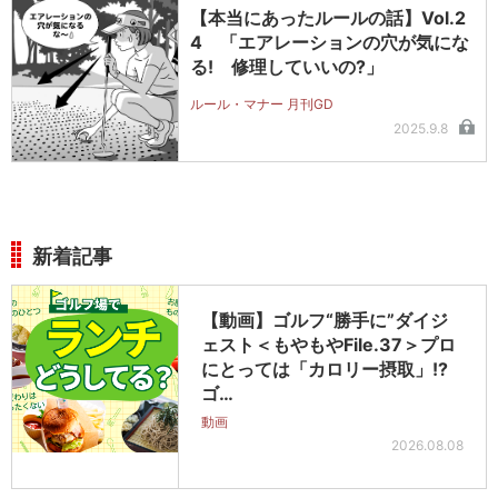
【本当にあったルールの話】Vol.2
4 「エアレーションの穴が気にな
る! 修理していいの?」
ルール・マナー 月刊GD
2025.9.8
新着記事
【動画】ゴルフ“勝手に”ダイジ
ェスト＜もやもやFile.37＞プロ
にとっては「カロリー摂取」!?
ゴ…
動画
2026.08.08