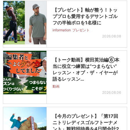
【プレゼント】軸が整う！トッ
ププロも愛用するデサントゴル
フの半袖ポロを1名様に
information
プレゼント
2026.08.08
【トーク動画】横田英治編⑥本
当に役立つ練習は“つまらない”
レッスン・オブ・ザ・イヤーが
語るレッスン…
動画
2026.08.06
【今月のプレゼント】「第17回
ニトリレディスゴルフトーナメ
ント」観戦招待券を4日間合計2