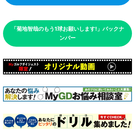
「菊地智哉のもう1球お願いします!」バックナ
ンバー