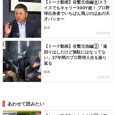
【トーク動画】谷繫元信編⑧スラ
イスでもキャリー300Y超！ プロ野
球出身者でいちばん飛ぶのはあの天
才バッター
動画
2026.6.19
【トーク動画】谷繫元信編②「遠
回りはしたけど無駄にはなってな
い」27年間のプロ野球人生を振り
返る
動画
2026.5.8
あわせて読みたい