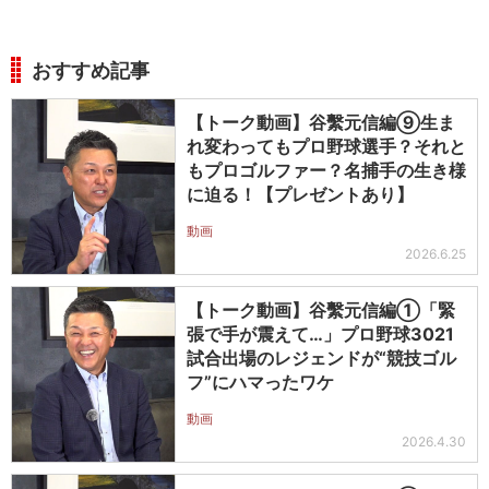
おすすめ記事
【トーク動画】谷繫元信編⑨生ま
れ変わってもプロ野球選手？それと
もプロゴルファー？名捕手の生き様
に迫る！【プレゼントあり】
動画
2026.6.25
【トーク動画】谷繫元信編①「緊
張で手が震えて…」プロ野球3021
試合出場のレジェンドが“競技ゴル
フ”にハマったワケ
動画
2026.4.30