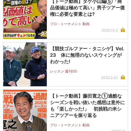
【トーク動画】タケ小山編⑤「商
品価値は極めて高い」男子ツアー復
権に必要な要素とは?
プロ・トーナメント 動画
2025.10.2
【競技ゴルファー・タニシゲ】Vol.
23 体に無理のないスウィングが
わかった!
レッスン 週刊GD
2025.2.23
【トーク動画】藤田寛之①過酷な
シーズンを戦い抜いた感想は意外に
も「楽しかった!」 初挑戦の米シ
ニアツアーを振り返る
プロ・トーナメント 動画