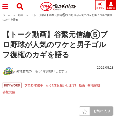
ログイン
会員登録
ホーム
動画
【トーク動画】谷繫元信編⑤プロ野球が人気のワケと男子ゴルフ復権
のカギを語る
【トーク動画】谷繫元信編⑤プ
ロ野球が人気のワケと男子ゴル
フ復権のカギを語る
2026.05.28
菊地智哉の「もう1球お願いします!」
KEYWORD
プロ野球選手
もう1球お願いします!
動画
菊地智哉
谷繫元信
お気に入り