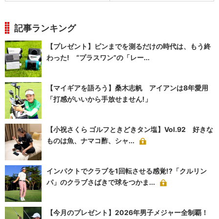
記事ランキング
【プレゼント】ピンまでを測るだけの時代は、もう終
わった! “プラスワン”の「レー...
【マイギアを語ろう】桑木志帆 アイアンは8年愛用
「打感がいいから手放せません!」
【小祝さくら ゴルフときどきタン塩】Vol.92 好きな
ものは魚、ナマコ酢、シャ...
インパクトでクラブを1回転させる感覚!?「クルリン
パ」のクラブさばきで球をつかま...
【今月のプレゼント】2026年男子メジャー全制覇！