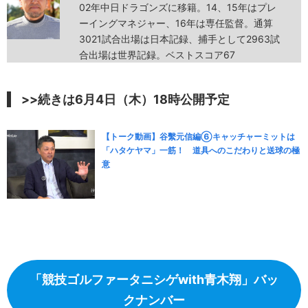
02年中日ドラゴンズに移籍。14、15年はプレ
ーイングマネジャー、16年は専任監督。通算
3021試合出場は日本記録、捕手として2963試
合出場は世界記録。ベストスコア67
>>続きは6月4日（木）18時公開予定
【トーク動画】谷繫元信編⑥キャッチャーミットは
「ハタケヤマ」一筋！ 道具へのこだわりと送球の極
意
「競技ゴルファータニシゲwith青木翔」バッ
クナンバー