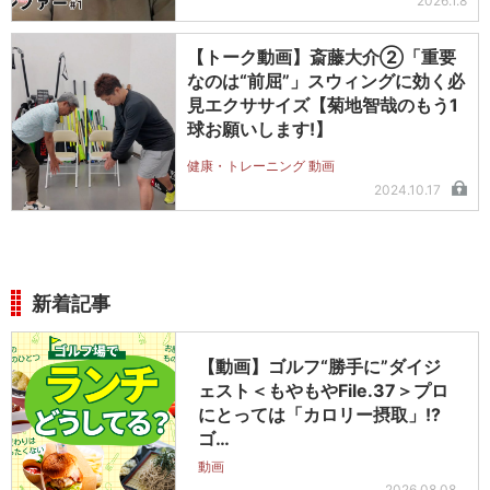
2026.1.8
【トーク動画】斎藤大介②「重要
なのは“前屈”」スウィングに効く必
見エクササイズ【菊地智哉のもう1
球お願いします!】
健康・トレーニング 動画
2024.10.17
新着記事
【動画】ゴルフ“勝手に”ダイジ
ェスト＜もやもやFile.37＞プロ
にとっては「カロリー摂取」!?
ゴ…
動画
2026.08.08