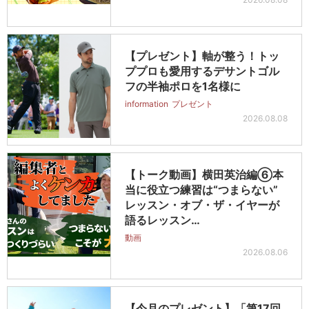
【プレゼント】軸が整う！トッ
ププロも愛用するデサントゴル
フの半袖ポロを1名様に
information
プレゼント
2026.08.08
【トーク動画】横田英治編⑥本
当に役立つ練習は“つまらない”
レッスン・オブ・ザ・イヤーが
語るレッスン…
動画
2026.08.06
【今月のプレゼント】「第17回