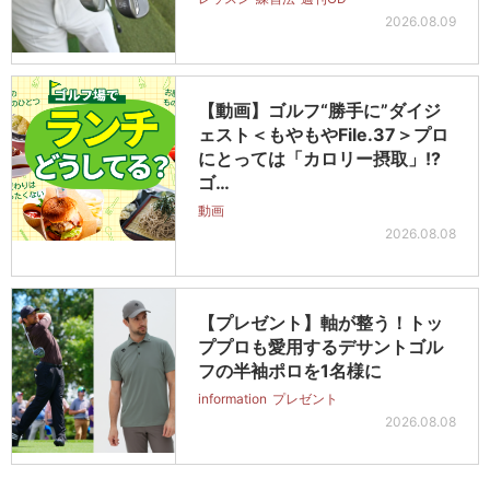
2026.08.09
【動画】ゴルフ“勝手に”ダイジ
ェスト＜もやもやFile.37＞プロ
にとっては「カロリー摂取」!?
ゴ…
動画
2026.08.08
【プレゼント】軸が整う！トッ
ププロも愛用するデサントゴル
フの半袖ポロを1名様に
information
プレゼント
2026.08.08