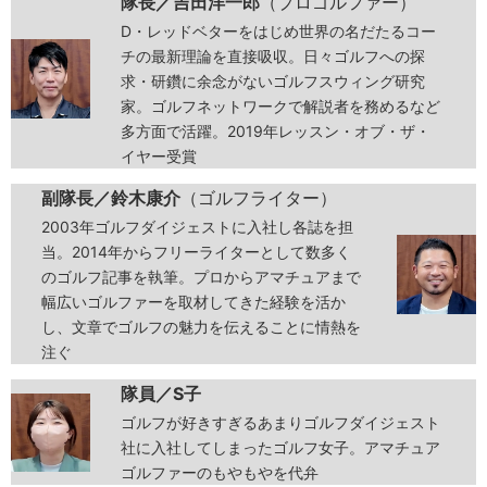
隊長／吉田洋一郎
（プロゴルファー）
D・レッドベターをはじめ世界の名だたるコー
チの最新理論を直接吸収。日々ゴルフへの探
求・研鑽に余念がないゴルフスウィング研究
家。ゴルフネットワークで解説者を務めるなど
多方面で活躍。2019年レッスン・オブ・ザ・
イヤー受賞
副隊長／鈴木康介
（ゴルフライター）
2003年ゴルフダイジェストに入社し各誌を担
当。2014年からフリーライターとして数多く
のゴルフ記事を執筆。プロからアマチュアまで
幅広いゴルファーを取材してきた経験を活か
し、文章でゴルフの魅力を伝えることに情熱を
注ぐ
隊員／S子
ゴルフが好きすぎるあまりゴルフダイジェスト
社に入社してしまったゴルフ女子。アマチュア
ゴルファーのもやもやを代弁