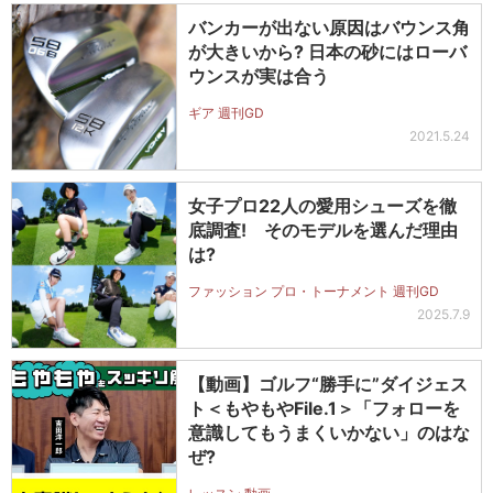
バンカーが出ない原因はバウンス角
が大きいから? 日本の砂にはローバ
ウンスが実は合う
ギア 週刊GD
2021.5.24
女子プロ22人の愛用シューズを徹
底調査! そのモデルを選んだ理由
は?
ファッション プロ・トーナメント 週刊GD
2025.7.9
【動画】ゴルフ“勝手に”ダイジェス
ト＜もやもやFile.1＞「フォローを
意識してもうまくいかない」のはな
ぜ?