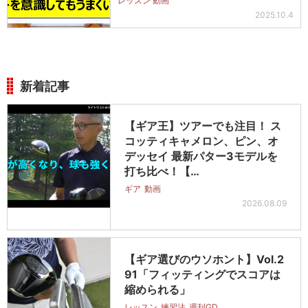
レッスン 動画
2025.10.4
新着記事
【ギア王】ツアーでも注目！ ス
コッティキャメロン、ピン、オ
デッセイ 最新パター3モデルを
打ち比べ！【…
ギア
動画
2026.08.09
【ギア選びのウソホント】Vol.2
91「フィッティングでスコアは
縮められる」
レッスン
練習法
週刊GD