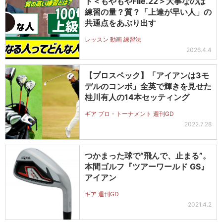
ト＜もやもやFile.22＞大事なのは
練習の量？質？「上達が早い人」の
共通点をあぶり出す
レッスン 動画 練習法
2026.4.4
【プロスペック】「アイアンは3モ
デルのコンボ」全英で輝きを見せた
桂川有人の14本セッティング
ギア プロ・トーナメント 週刊GD
2022.7.28
つかまった球で“飛んで、止まる”。
本間ゴルフ『ツアーワールド GS』
アイアン
ギア 週刊GD
2021.4.2