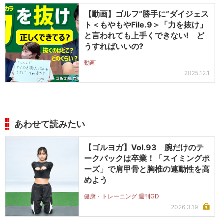
【動画】ゴルフ“勝手に”ダイジェス
ト＜もやもやFile.9＞「力を抜け」
と言われても上手くできない! ど
うすればいいの?
動画
2025.12.1
あわせて読みたい
【ゴルヨガ】Vol.93 腕だけのテ
ークバックは卒業！「スイミングポ
ーズ」で肩甲骨と胸椎の連動性を高
めよう
健康・トレーニング 週刊GD
2026.3.19