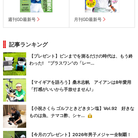
週刊GD最新号
月刊GD最新号
記事ランキング
【プレゼント】ピンまでを測るだけの時代は、もう終
わった! “プラスワン”の「レー...
【マイギアを語ろう】桑木志帆 アイアンは8年愛用
「打感がいいから手放せません!」
【小祝さくら ゴルフときどきタン塩】Vol.92 好きな
ものは魚、ナマコ酢、シャ...
【今月のプレゼント】2026年男子メジャー全制覇！