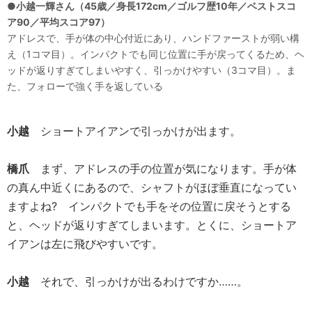
●小越一輝さん（45歳／身長172cm／ゴルフ歴10年／ベストスコ
ア90／平均スコア97）
アドレスで、手が体の中心付近にあり、ハンドファーストが弱い構
え（1コマ目）。インパクトでも同じ位置に手が戻ってくるため、ヘ
ッドが返りすぎてしまいやすく、引っかけやすい（3コマ目）。ま
た、フォローで強く手を返している
小越
ショートアイアンで引っかけが出ます。
橋爪
まず、アドレスの手の位置が気になります。手が体
の真ん中近くにあるので、シャフトがほぼ垂直になってい
ますよね? インパクトでも手をその位置に戻そうとする
と、ヘッドが返りすぎてしまいます。とくに、ショートア
イアンは左に飛びやすいです。
小越
それで、引っかけが出るわけですか……。