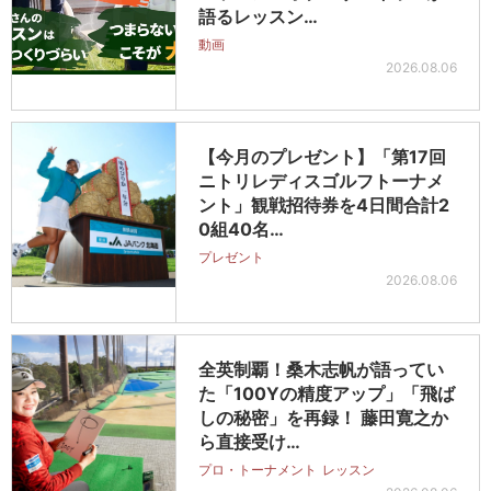
語るレッスン…
動画
2026.08.06
【今月のプレゼント】「第17回
ニトリレディスゴルフトーナメ
ント」観戦招待券を4日間合計2
0組40名…
プレゼント
2026.08.06
全英制覇！桑木志帆が語ってい
た「100Yの精度アップ」「飛ば
しの秘密」を再録！ 藤田寛之か
ら直接受け…
プロ・トーナメント
レッスン