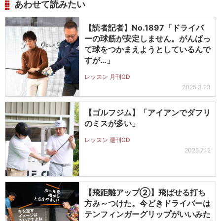
あわせて読みたい
【読者記者】No.1897「ドライバ
ーの球筋が安定しません。がんばっ
て球をつかまえようとしているんで
すが…」
レッスン 月刊GD
2025.3.23
【ゴルフジム】「アイアンでダフリ
のミスが多い」
レッスン 週刊GD
2025.7.12
【飛距離アップ②】飛ばせる打ち
方み～つけた。今どきドライバーは
テンフィンガーグリップがいいみた