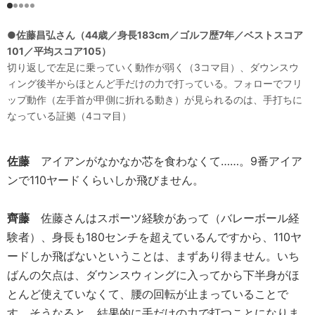
●佐藤昌弘さん（44歳／身長183cm／ゴルフ歴7年／ベストスコア
101／平均スコア105）
切り返しで左足に乗っていく動作が弱く（3コマ目）、ダウンスウ
ィング後半からほとんど手だけの力で打っている。フォローでフリ
ップ動作（左手首が甲側に折れる動き）が見られるのは、手打ちに
なっている証拠（4コマ目）
佐藤
アイアンがなかなか芯を食わなくて……。9番アイア
ンで110ヤードくらいしか飛びません。
齊藤
佐藤さんはスポーツ経験があって（バレーボール経
験者）、身長も180センチを超えているんですから、110ヤ
ードしか飛ばないということは、まずあり得ません。いち
ばんの欠点は、ダウンスウィングに入ってから下半身がほ
とんど使えていなくて、腰の回転が止まっていることで
す。そうなると、結果的に手だけの力で打つことになりま