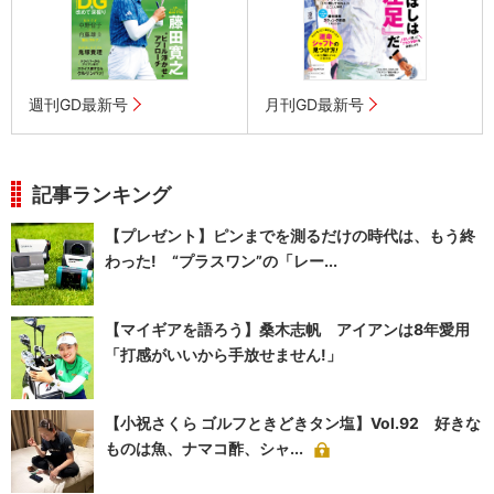
週刊GD最新号
月刊GD最新号
記事ランキング
【プレゼント】ピンまでを測るだけの時代は、もう終
わった! “プラスワン”の「レー...
【マイギアを語ろう】桑木志帆 アイアンは8年愛用
「打感がいいから手放せません!」
【小祝さくら ゴルフときどきタン塩】Vol.92 好きな
ものは魚、ナマコ酢、シャ...