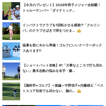
【今月のプレゼント】2026年男子メジャー全制覇！
トゥルーテンパー「ダイナミック...
インパクトでクラブを1回転させる感覚!?「クルリン
パ」のクラブさばきで球をつかま...
猛暑を前に今から準備！ゴルフにいいクーラーボック
スあります!!
【ショートパット攻略】#1「大事なところで打ち切れ
ない」桑木志帆の悩みを名手・藤...
【脳科学×ゴルフ】＜後編＞中野信子×内藤雄士「ベス
トスコア目前でも叩かない、脳の...