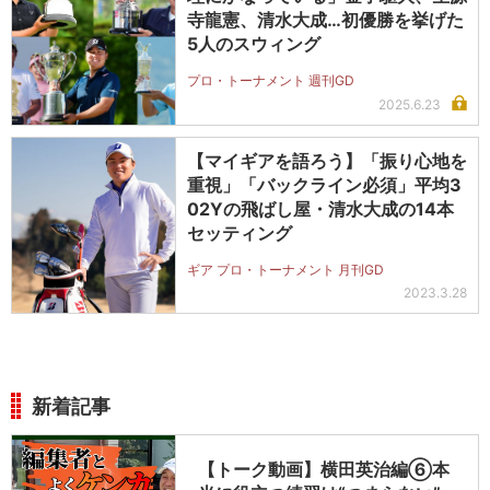
寺龍憲、清水大成…初優勝を挙げた
5人のスウィング
プロ・トーナメント 週刊GD
2025.6.23
【マイギアを語ろう】「振り心地を
重視」「バックライン必須」平均3
02Yの飛ばし屋・清水大成の14本
セッティング
ギア プロ・トーナメント 月刊GD
2023.3.28
新着記事
【トーク動画】横田英治編⑥本