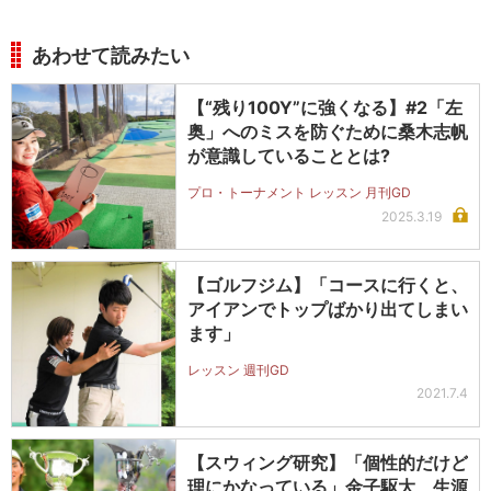
あわせて読みたい
【“残り100Y”に強くなる】#2「左
奥」へのミスを防ぐために桑木志帆
が意識していることとは?
プロ・トーナメント レッスン 月刊GD
2025.3.19
【ゴルフジム】「コースに行くと、
アイアンでトップばかり出てしまい
ます」
レッスン 週刊GD
2021.7.4
【スウィング研究】「個性的だけど
理にかなっている」金子駆大、生源