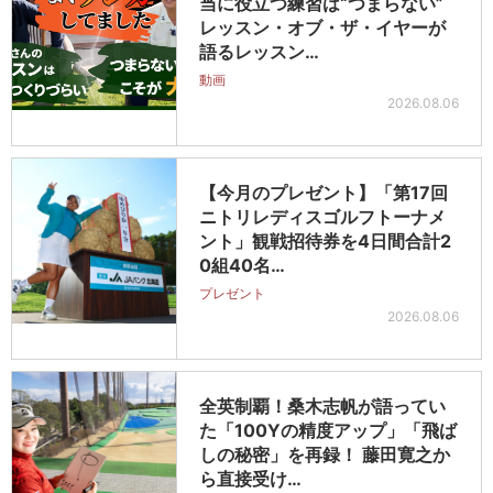
当に役立つ練習は“つまらない”
レッスン・オブ・ザ・イヤーが
語るレッスン…
動画
2026.08.06
【今月のプレゼント】「第17回
ニトリレディスゴルフトーナメ
ント」観戦招待券を4日間合計2
0組40名…
プレゼント
2026.08.06
全英制覇！桑木志帆が語ってい
た「100Yの精度アップ」「飛ば
しの秘密」を再録！ 藤田寛之か
ら直接受け…