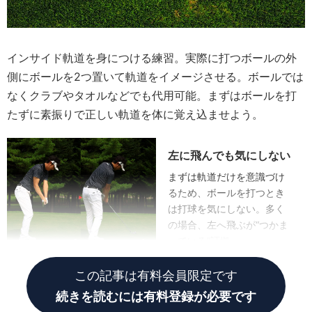
インサイド軌道を身につける練習。実際に打つボールの外
側にボールを2つ置いて軌道をイメージさせる。ボールでは
なくクラブやタオルなどでも代用可能。まずはボールを打
たずに素振りで正しい軌道を体に覚え込ませよう。
左に飛んでも気にしない
まずは軌道だけを意識づけ
るため、ボールを打つとき
は打球を気にしない。多く
の場合、左へ飛ぶが“つかま
っている”証拠
この記事は有料会員限定です
続きを読むには有料登録が必要です