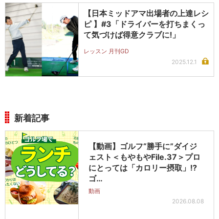
【日本ミッドアマ出場者の上達レシ
ピ 】#3「ドライバーを打ちまくっ
て気づけば得意クラブに!」
レッスン 月刊GD
2025.12.1
新着記事
【動画】ゴルフ“勝手に”ダイジ
ェスト＜もやもやFile.37＞プロ
にとっては「カロリー摂取」!?
ゴ…
動画
2026.08.08