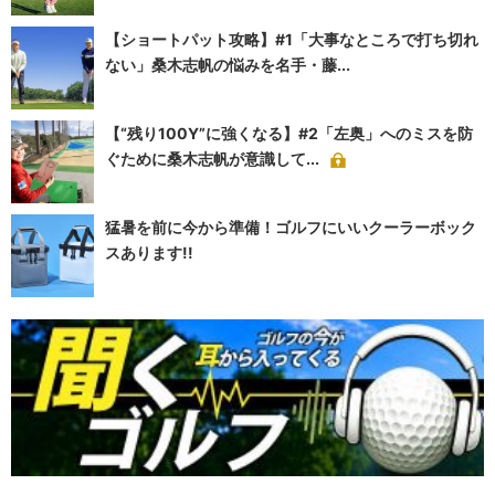
【ショートパット攻略】#1「大事なところで打ち切れ
ない」桑木志帆の悩みを名手・藤...
【“残り100Y”に強くなる】#2「左奥」へのミスを防
ぐために桑木志帆が意識して...
猛暑を前に今から準備！ゴルフにいいクーラーボック
スあります!!