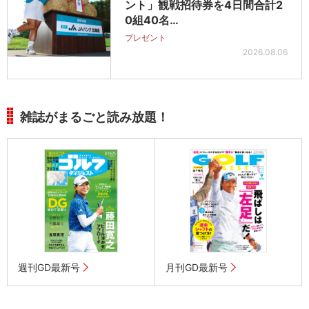
ント」観戦招待券を4日間合計2
0組40名…
プレゼント
2026.08.06
雑誌がまるごと読み放題！
週刊GD最新号
月刊GD最新号