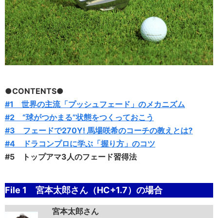
●CONTENTS●
#1 世界の主流「プッシュフェード」のメカニズム
#2 “球がつかまる”状態をつくっておこう
#3 フェードで270Y! 馬場咲希のコーチの教えとは?
#4 ドラコンプロに学ぶ「握り方」のコツ
#5 トップアマ3人のフェード習得法
File 1 宮本太郎さん（HC+1.7）の場合
宮本太郎さん