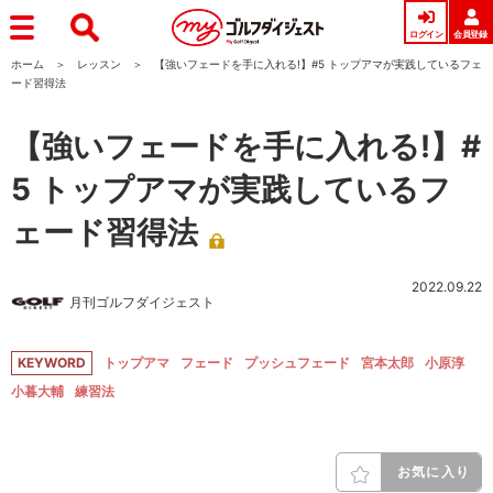
ログイン
会員登録
ホーム
レッスン
【強いフェードを手に入れる!】#5 トップアマが実践しているフェ
ード習得法
【強いフェードを手に入れる!】#
5 トップアマが実践しているフ
ェード習得法
2022.09.22
月刊ゴルフダイジェスト
KEYWORD
トップアマ
フェード
プッシュフェード
宮本太郎
小原淳
小暮大輔
練習法
お気に入り