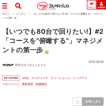
ログイン
会員登録
ホーム
レッスン
【いつでも80台で回りたい!】#2「コースを“俯瞰する”」マネジメ
ントの第一歩
【いつでも80台で回りたい!】#2
「コースを“俯瞰する”」マネジメ
ントの第一歩
2022.08.25
月刊ゴルフダイジェスト
KEYWORD
80台
スコアメイク
ティーショット
トップアマ
マネジメント
尾家清孝
髙橋雅也
お気に入り