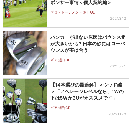
ポンサー事情＜個人契約編＞
プロ・トーナメント 週刊GD
2021.3.12
バンカーが出ない原因はバウンス角
が大きいから? 日本の砂にはローバ
ウンスが実は合う
ギア 週刊GD
2021.5.24
【14本選びの最適解】＜ウッド編
＞「アベレージレベルなら、1Wの
下は5Wか3Uがオススメです」
ギア 週刊GD
2025.11.28