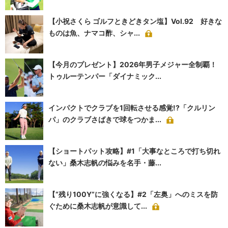
【小祝さくら ゴルフときどきタン塩】Vol.92 好きな
ものは魚、ナマコ酢、シャ...
【今月のプレゼント】2026年男子メジャー全制覇！
トゥルーテンパー「ダイナミック...
インパクトでクラブを1回転させる感覚!?「クルリン
パ」のクラブさばきで球をつかま...
【ショートパット攻略】#1「大事なところで打ち切れ
ない」桑木志帆の悩みを名手・藤...
【“残り100Y”に強くなる】#2「左奥」へのミスを防
ぐために桑木志帆が意識して...