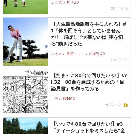
レッスン 月刊GD
2022.8.25
【人生最高飛距離を手に入れる】#
1「体を回そう」としていません
か? 飛ばしで大事なのは“腰を切
る”動きだった
レッスン 書籍・コミック 週刊GD
2022.8.20
【たま～に80台で回りたいッ!】Vo
l.32 80台を達成するための「目
論見書」を作ってみる
コラム 週刊GD
2025.11.2
【いつでも80台で回りたい!】#3
「ティーショットをミスしたら“全