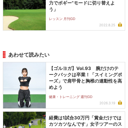
力でボギー”モードに切り替えよ
う」
レッスン 月刊GD
2022.8.25
あわせて読みたい
【ゴルヨガ】Vol.93 腕だけのテ
ークバックは卒業！「スイミングポ
ーズ」で肩甲骨と胸椎の連動性を高
めよう
健康・トレーニング 週刊GD
2026.3.19
経費は1試合30万円「賞金だけでは
カツカツなんです」女子ツアーのス