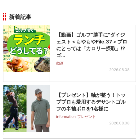
新着記事
【動画】ゴルフ“勝手に”ダイジ
ェスト＜もやもやFile.37＞プロ
にとっては「カロリー摂取」!?
ゴ…
動画
2026.08.08
【プレゼント】軸が整う！トッ
ププロも愛用するデサントゴル
フの半袖ポロを1名様に
information
プレゼント
2026.08.08