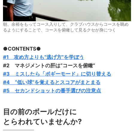
朝、余裕をもってコース入りして、クラブハウスからコースを眺め
るようにすることで、コースを俯瞰して見るクセが身につく
●CONTENTS●
#1 攻め方よりも“逃げ方”を学ぼう
#2 マネジメントの肝は“コースを俯瞰”
#3
ミスしたら「ボギーモード」に切り替える
#4 “低い球”を覚えるとスコアがまとまる
#5 セカンドショットの番手選びの注意点
目の前のボールだけに
とらわれていませんか?