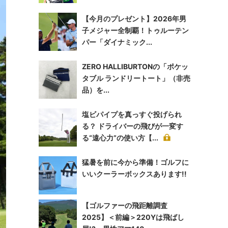
【今月のプレゼント】2026年男
子メジャー全制覇！トゥルーテン
パー「ダイナミック...
ZERO HALLIBURTONの「ポケッ
タブル ランドリートート」（非売
品）を...
塩ビパイプを真っすぐ投げられ
る？ ドライバーの飛びが一変す
る“遠心力”の使い方【...
猛暑を前に今から準備！ゴルフに
いいクーラーボックスあります!!
【ゴルファーの飛距離調査
2025】＜前編＞220Yは飛ばし