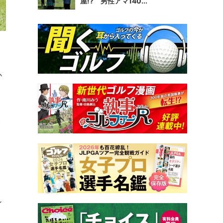
屋!? 男性アマ140...
か
ト
ン