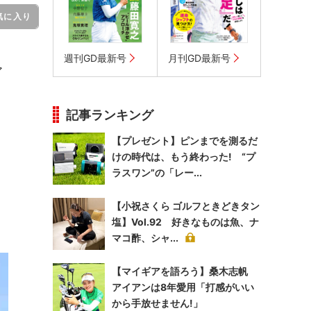
気に入り
週刊GD最新号
月刊GD最新号
ア
記事ランキング
【プレゼント】ピンまでを測るだ
けの時代は、もう終わった! “プ
ラスワン”の「レー...
【小祝さくら ゴルフときどきタン
塩】Vol.92 好きなものは魚、ナ
マコ酢、シャ...
【マイギアを語ろう】桑木志帆
アイアンは8年愛用「打感がいい
から手放せません!」