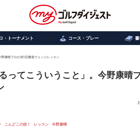
ロ・トーナメント
コース・プレー
書
今野康晴プロの3打目勝負ウェッジレッスン
るってこういうこと」。今野康晴
ン
2
ク
こんどこの技！
レッスン
今野康晴