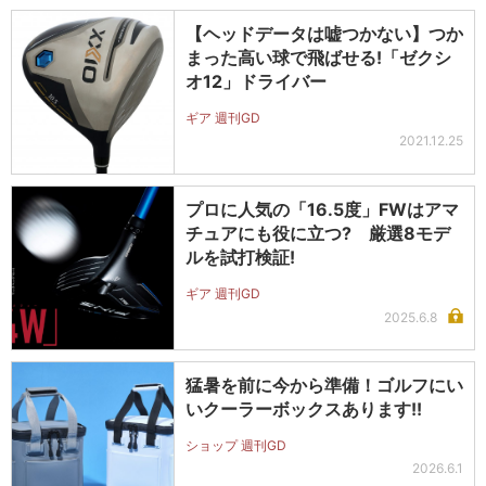
【ヘッドデータは嘘つかない】つか
まった高い球で飛ばせる!「ゼクシ
オ12」ドライバー
ギア 週刊GD
2021.12.25
プロに人気の「16.5度」FWはアマ
チュアにも役に立つ? 厳選8モデ
ルを試打検証!
ギア 週刊GD
2025.6.8
猛暑を前に今から準備！ゴルフにい
いクーラーボックスあります!!
ショップ 週刊GD
2026.6.1