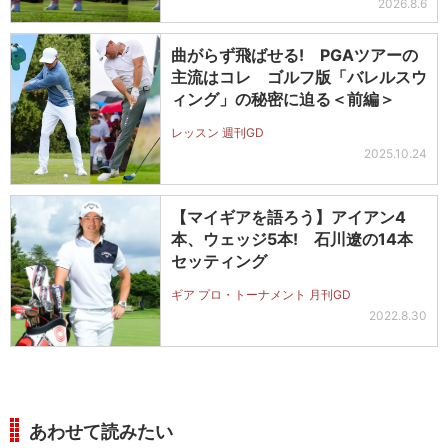
2026.8.6
曲がらず飛ばせる! PGAツアーの
主流はコレ ゴルフ版「バレルスウ
ィング」の秘密に迫る＜前編＞
レッスン 週刊GD
2025.10.24
【マイギアを語ろう】アイアン4
本、ウェッジ5本! 石川遼の14本
セッティング
ギア プロ・トーナメント 月刊GD
2022.8.30
あわせて読みたい