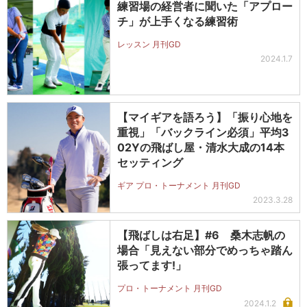
練習場の経営者に聞いた「アプロー
チ」が上手くなる練習術
レッスン 月刊GD
2024.1.7
【マイギアを語ろう】「振り心地を
重視」「バックライン必須」平均3
02Yの飛ばし屋・清水大成の14本
セッティング
ギア プロ・トーナメント 月刊GD
2023.3.28
【飛ばしは右足】#6 桑木志帆の
場合「見えない部分でめっちゃ踏ん
張ってます!」
プロ・トーナメント 月刊GD
2024.1.2