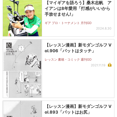
【マイギアを語ろう】桑木志帆 ア
イアンは8年愛用「打感がいいから
手放せません!」
ギア プロ・トーナメント 月刊GD
2024.8.30
【レッスン漫画】新モダンゴルフ V
ol.906「パットはタッチ」
レッスン 書籍・コミック 週刊GD
2021.11.19
【レッスン漫画】新モダンゴルフ V
ol.893「パットはお尻」