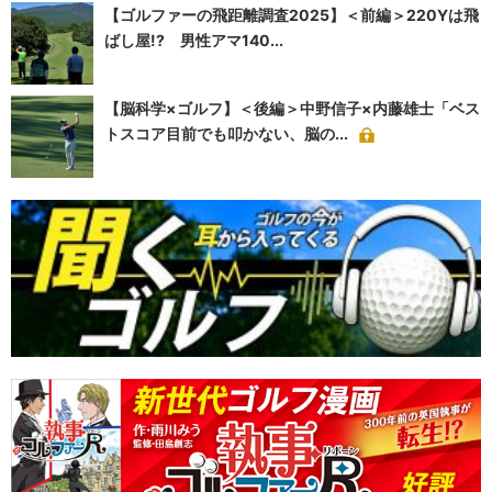
【ゴルファーの飛距離調査2025】＜前編＞220Yは飛
ばし屋!? 男性アマ140...
【脳科学×ゴルフ】＜後編＞中野信子×内藤雄士「ベス
トスコア目前でも叩かない、脳の...