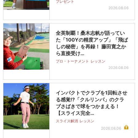
プレゼント
2026.08.06
全英制覇！桑木志帆が語ってい
た「100Yの精度アップ」「飛ば
しの秘密」を再録！ 藤田寛之か
ら直接受け…
プロ・トーナメント
レッスン
2026.08.06
インパクトでクラブを1回転させ
る感覚!?「クルリンパ」のクラ
ブさばきで球をつかまえる！
【スライス完全…
スライス解消
レッスン
2026.08.06