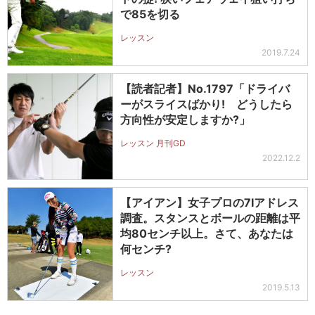
で85を切る
レッスン
2019.7.24
【読者記者】No.1797「ドライバ
ーがスライスばかり! どうしたら
方向性が安定しますか?」
レッスン 月刊GD
2022.12.2
【アイアン】女子プロの7Iアドレス
調査。スタンスとボールの距離は平
均80センチ以上。さて、あなたは
何センチ?
レッスン
2019.5.13