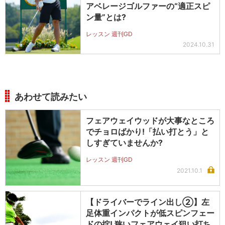
アベレージゴルファーの“適正スピ
ン量”とは?
レッスン 週刊GD
2024.10.31
あわせて読みたい
フェアウェイウッドが大事なところ
でチョロばかり!「払い打とう」と
しすぎていませんか?
レッスン 週刊GD
2021.10.1
【ドライバーでライン出し②】左
足体重インパクトが低スピンフェー
ドの掟! 狭いフェアウェイ狙い打ち