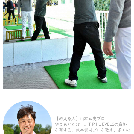
【教える人】山本武史プロ
やまもとたけし。T P I L EVEL2の資格
を有する。兼本貴司プロを教え、多くの