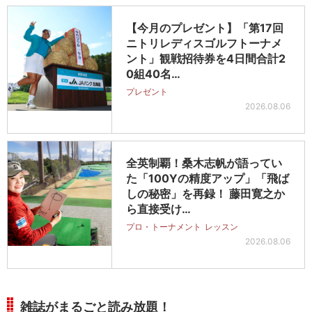
【今月のプレゼント】「第17回
ニトリレディスゴルフトーナメ
ント」観戦招待券を4日間合計2
0組40名…
プレゼント
2026.08.06
全英制覇！桑木志帆が語ってい
た「100Yの精度アップ」「飛ば
しの秘密」を再録！ 藤田寛之か
ら直接受け…
プロ・トーナメント
レッスン
2026.08.06
雑誌がまるごと読み放題！