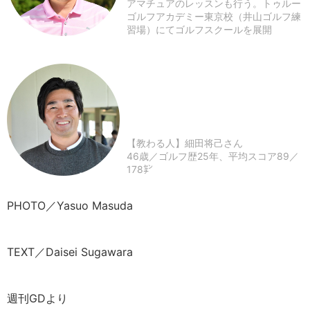
アマチュアのレッスンも行う。トゥルー
ゴルフアカデミー東京校（井山ゴルフ練
習場）にてゴルフスクールを展開
【教わる人】細田将己さん
46歳／ゴルフ歴25年、平均スコア89／
178㌢
PHOTO／Yasuo Masuda
TEXT／Daisei Sugawara
週刊GDより