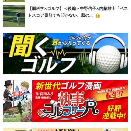
【脳科学×ゴルフ】＜後編＞中野信子×内藤雄士「ベス
トスコア目前でも叩かない、脳の...