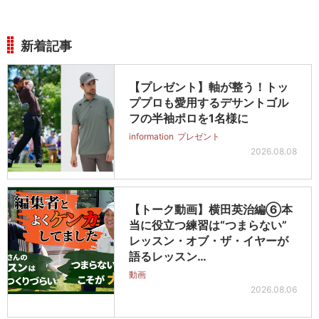
新着記事
【プレゼント】軸が整う！トッ
ププロも愛用するデサントゴル
フの半袖ポロを1名様に
information
プレゼント
2026.08.08
【トーク動画】横田英治編⑥本
当に役立つ練習は“つまらない”
レッスン・オブ・ザ・イヤーが
語るレッスン…
動画
2026.08.06