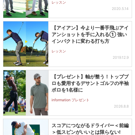
レッスン
2020.5.14
【アイアン】今より一番手飛ぶアイ
アンショットを手に入れる① 強い
インパクトに変わる打ち方
レッスン
2019.12.9
【プレゼント】軸が整う！トッププ
ロも愛用するデサントゴルフの半袖
ポロを1名様に
information プレゼント
2026.8.8
スコアにつながるドライバー＜前編
＞低スピンがいいとは限らない!