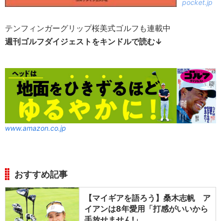
pocket.jp
テンフィンガーグリップ桜美式ゴルフも連載中
週刊ゴルフダイジェストをキンドルで読む↓
www.amazon.co.jp
おすすめ記事
【マイギアを語ろう】桑木志帆 ア
イアンは8年愛用「打感がいいから
手放せません!」