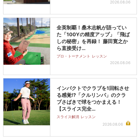
2026.08.06
全英制覇！桑木志帆が語ってい
た「100Yの精度アップ」「飛ば
しの秘密」を再録！ 藤田寛之か
ら直接受け…
プロ・トーナメント
レッスン
2026.08.06
インパクトでクラブを1回転させ
る感覚!?「クルリンパ」のクラ
ブさばきで球をつかまえる！
【スライス完全…
スライス解消
レッスン
2026.08.06