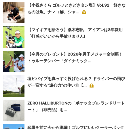
【小祝さくら ゴルフときどきタン塩】Vol.92 好きな
ものは魚、ナマコ酢、シャ...
【マイギアを語ろう】桑木志帆 アイアンは8年愛用
「打感がいいから手放せません!」
【今月のプレゼント】2026年男子メジャー全制覇！
トゥルーテンパー「ダイナミック...
塩ビパイプを真っすぐ投げられる？ ドライバーの飛び
が一変する“遠心力”の使い方【...
ZERO HALLIBURTONの「ポケッタブル ランドリート
ート」（非売品）を...
猛暑を前に今から準備！ゴルフにいいクーラーボック