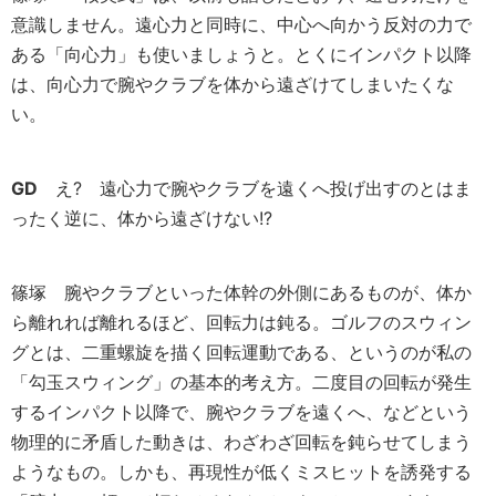
意識しません。遠心力と同時に、中心へ向かう反対の力で
ある「向心力」も使いましょうと。とくにインパクト以降
は、向心力で腕やクラブを体から遠ざけてしまいたくな
い。
GD
え? 遠心力で腕やクラブを遠くへ投げ出すのとはま
ったく逆に、体から遠ざけない!?
篠塚
腕やクラブといった体幹の外側にあるものが、体か
ら離れれば離れるほど、回転力は鈍る。ゴルフのスウィン
グとは、二重螺旋を描く回転運動である、というのが私の
「勾玉スウィング」の基本的考え方。二度目の回転が発生
するインパクト以降で、腕やクラブを遠くへ、などという
物理的に矛盾した動きは、わざわざ回転を鈍らせてしまう
ようなもの。しかも、再現性が低くミスヒットを誘発する