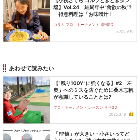
【小祝さくら ゴルフときどきタン
塩】Vol.24 結局年中“食欲の秋”?
得意料理は「お味噌汁｣
コラム プロ・トーナメント 週刊GD
2023.9.16
あわせて読みたい
【“残り100Y”に強くなる】#2「左
奥」へのミスを防ぐために桑木志帆
が意識していることとは?
プロ・トーナメント レッスン 月刊GD
2025.3.19
「FP値」が大きい・小さいってど