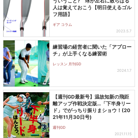
ういうこと? 球が左右に散らばる
人は覚えておこう【明日使えるゴル
フ用語】
ギア コラム
2023.5.7
練習場の経営者に聞いた「アプロー
チ」が上手くなる練習術
レッスン 月刊GD
2024.1.7
【週刊GD最新号】温故知新の飛距
離アップ作戦決定版…「下半身リー
ド」でがっちり振りまショウ！(20
21年11月30日号)
週刊GD
2021.11.15