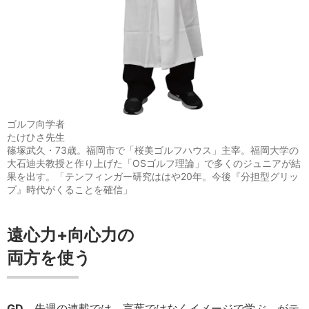
ゴルフ向学者
たけひさ先生
篠塚武久・73歳。福岡市で「桜美ゴルフハウス」主宰。福岡大学の
大石迪夫教授と作り上げた「OSゴルフ理論」で多くのジュニアが結
果を出す。「テンフィンガー研究ははや20年。今後『分担型グリッ
プ』時代がくることを確信」
遠心力+向心力の
両方を使う
GD
先週の連載では、言葉ではなくイメージで学ぶ、がテ