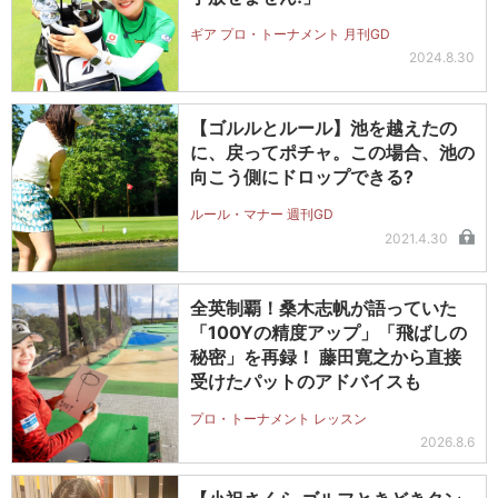
ギア プロ・トーナメント 月刊GD
2024.8.30
【ゴルルとルール】池を越えたの
に、戻ってポチャ。この場合、池の
向こう側にドロップできる?
ルール・マナー 週刊GD
2021.4.30
全英制覇！桑木志帆が語っていた
「100Yの精度アップ」「飛ばしの
秘密」を再録！ 藤田寛之から直接
受けたパットのアドバイスも
プロ・トーナメント レッスン
2026.8.6