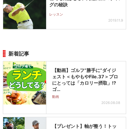
グの秘訣
レッスン
2019.11.9
新着記事
【動画】ゴルフ“勝手に”ダイジ
ェスト＜もやもやFile.37＞プロ
にとっては「カロリー摂取」!?
ゴ…
動画
2026.08.08
【プレゼント】軸が整う！トッ