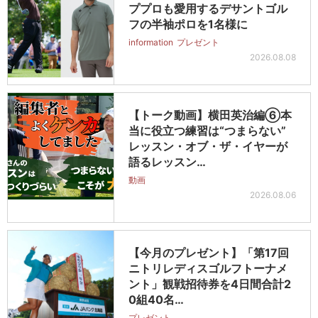
ププロも愛用するデサントゴル
フの半袖ポロを1名様に
information
プレゼント
2026.08.08
【トーク動画】横田英治編⑥本
当に役立つ練習は“つまらない”
レッスン・オブ・ザ・イヤーが
語るレッスン…
動画
2026.08.06
【今月のプレゼント】「第17回
ニトリレディスゴルフトーナメ
ント」観戦招待券を4日間合計2
0組40名…
プレゼント