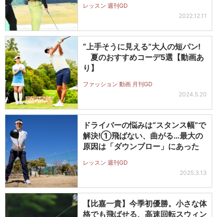
レッスン 週刊GD
2022.12.11
“上手そうに見える”大人の短パン!
夏のおすすめコーデ5選【動画あ
り】
ファッション 動画 月刊GD
2024.5.20
ドライバーの悩みは“スタンス幅”で
解決!①飛ばない、曲がる…最大の
原因は「ダウンブロー」にあった
レッスン 週刊GD
2025.3.13
【比嘉一貴】今季初優勝。小さな体
格でも飛ばせる、高速回転スウィン