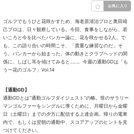
お気に入り
ゴルフでもうひと花咲かすため、海老原清治プロと奥田靖
己プロは、日々観察している。今回、食事をしながら、若
いころと今を比べたバンカー論に、花を咲かせる2人。で
も、この語り合いの時間こそ、「貴重な練習なのだ」そ
う。バンカーから始まった、体の動きとクラブヘッドの関
係に、しばし耳を傾けてみると……。今週の通勤GDは「も
う一花のゴルフ」Vol.14
【通勤GD】
通勤GDとは‟通勤ゴルフダイジェスト”の略。世のサラリー
マンゴルファーをシングルに導くために、月曜日から金曜
日（土曜日）までの夕方に配信する上達企画。帰りの電車
内で、もしくは翌朝の通勤中、スコアアップのヒントを見
つけてください。