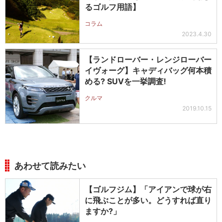
るゴルフ用語】
コラム
2023.4.30
【ランドローバー・レンジローバー
イヴォーグ】キャディバッグ何本積
める? SUVを一挙調査!
クルマ
2019.10.15
あわせて読みたい
【ゴルフジム】「アイアンで球が右
に飛ぶことが多い。どうすれば直り
ますか?」