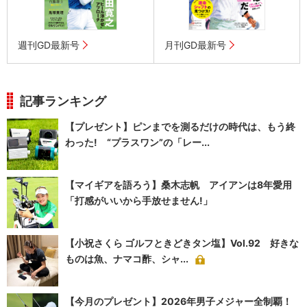
週刊GD最新号
月刊GD最新号
記事ランキング
【プレゼント】ピンまでを測るだけの時代は、もう終
わった! “プラスワン”の「レー...
【マイギアを語ろう】桑木志帆 アイアンは8年愛用
「打感がいいから手放せません!」
【小祝さくら ゴルフときどきタン塩】Vol.92 好きな
ものは魚、ナマコ酢、シャ...
【今月のプレゼント】2026年男子メジャー全制覇！