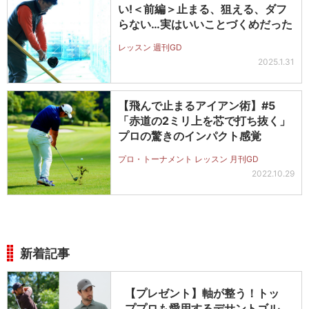
い!＜前編＞止まる、狙える、ダフ
らない…実はいいことづくめだった
レッスン 週刊GD
2025.1.31
【飛んで止まるアイアン術】#5
「赤道の2ミリ上を芯で打ち抜く」
プロの驚きのインパクト感覚
プロ・トーナメント レッスン 月刊GD
2022.10.29
新着記事
【プレゼント】軸が整う！トッ
ププロも愛用するデサントゴル