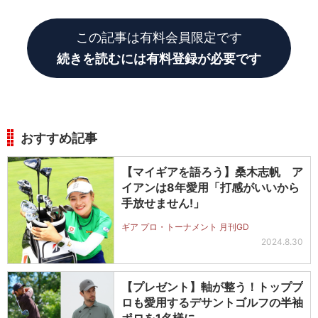
大きな変化が生まれた。
この記事は有料会員限定です
続きを読むには有料登録が必要です
おすすめ記事
【マイギアを語ろう】桑木志帆 ア
イアンは8年愛用「打感がいいから
手放せません!」
ギア プロ・トーナメント 月刊GD
2024.8.30
【プレゼント】軸が整う！トッププ
ロも愛用するデサントゴルフの半袖