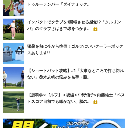
トゥルーテンパー「ダイナミック...
インパクトでクラブを1回転させる感覚!?「クルリン
パ」のクラブさばきで球をつかま...
猛暑を前に今から準備！ゴルフにいいクーラーボック
スあります!!
【ショートパット攻略】#1「大事なところで打ち切れ
ない」桑木志帆の悩みを名手・藤...
【脳科学×ゴルフ】＜後編＞中野信子×内藤雄士「ベス
トスコア目前でも叩かない、脳の...