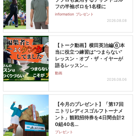
フの半袖ポロを1名様に
information
プレゼント
2026.08.08
【トーク動画】横田英治編⑥本
当に役立つ練習は“つまらない”
レッスン・オブ・ザ・イヤーが
語るレッスン…
動画
2026.08.06
【今月のプレゼント】「第17回
ニトリレディスゴルフトーナメ
ント」観戦招待券を4日間合計2
0組40名…
プレゼント