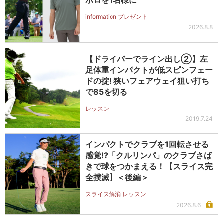
ポロを1名様に
information プレゼント
2026.8.8
【ドライバーでライン出し②】左
足体重インパクトが低スピンフェー
ドの掟! 狭いフェアウェイ狙い打ち
で85を切る
レッスン
2019.7.24
インパクトでクラブを1回転させる
感覚!?「クルリンパ」のクラブさば
きで球をつかまえる！【スライス完
全撲滅】＜後編＞
スライス解消 レッスン
2026.8.6