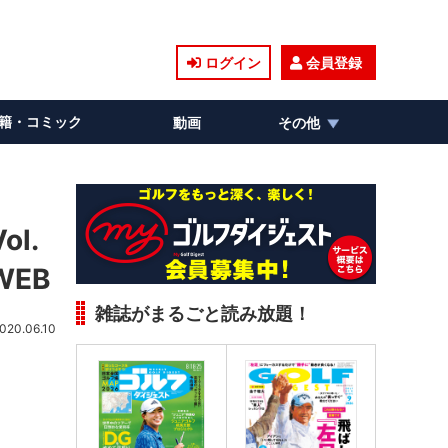
ログイン
会員登録
籍・コミック
動画
その他
l.
EB
雑誌がまるごと読み放題！
020.06.10