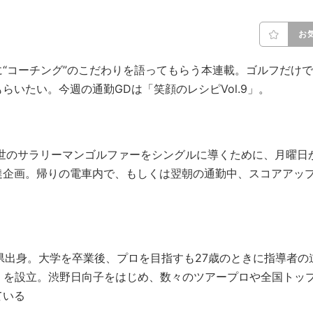
お
“コーチング”のこだわりを語ってもらう本連載。ゴルフだけで
いたい。今週の通勤GDは「笑顔のレシピVol.9」。
。世のサラリーマンゴルファーをシングルに導くために、月曜日
達企画。帰りの電車内で、もしくは翌朝の通勤中、スコアアッ
岡県出身。大学を卒業後、プロを目指すも27歳のときに指導者の
GA」を設立。渋野日向子をはじめ、数々のツアープロや全国トッ
ている