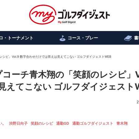
ロ・トーナメント
コース・プレー
書
シピ」Vol.9 数字合わせだけでは答えは見えてこない ゴルフダイジェストWEB
コーチ青木翔の「笑顔のレシピ」Vo
見えてこない ゴルフダイジェストW
2
い。
渋野日向子
笑顔のレシピ
通勤GD
通勤ゴルフダイジェスト
青木翔