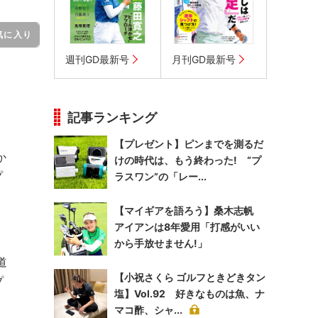
気に入り
週刊GD最新号
月刊GD最新号
記事ランキング
【プレゼント】ピンまでを測るだ
か
けの時代は、もう終わった! “プ
プ
ラスワン”の「レー...
【マイギアを語ろう】桑木志帆
アイアンは8年愛用「打感がいい
から手放せません!」
道
【小祝さくら ゴルフときどきタン
プ
塩】Vol.92 好きなものは魚、ナ
マコ酢、シャ...