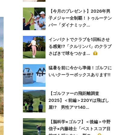
【今月のプレゼント】2026年男
子メジャー全制覇！トゥルーテン
パー「ダイナミック...
インパクトでクラブを1回転させ
る感覚!?「クルリンパ」のクラブ
さばきで球をつかま...
猛暑を前に今から準備！ゴルフに
いいクーラーボックスあります!!
【ゴルファーの飛距離調査
2025】＜前編＞220Yは飛ばし
屋!? 男性アマ140...
【脳科学×ゴルフ】＜後編＞中野
信子×内藤雄士「ベストスコア目