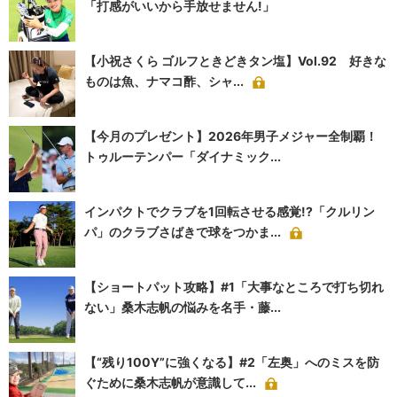
「打感がいいから手放せません!」
【小祝さくら ゴルフときどきタン塩】Vol.92 好きな
ものは魚、ナマコ酢、シャ...
【今月のプレゼント】2026年男子メジャー全制覇！
トゥルーテンパー「ダイナミック...
インパクトでクラブを1回転させる感覚!?「クルリン
パ」のクラブさばきで球をつかま...
【ショートパット攻略】#1「大事なところで打ち切れ
ない」桑木志帆の悩みを名手・藤...
【“残り100Y”に強くなる】#2「左奥」へのミスを防
ぐために桑木志帆が意識して...