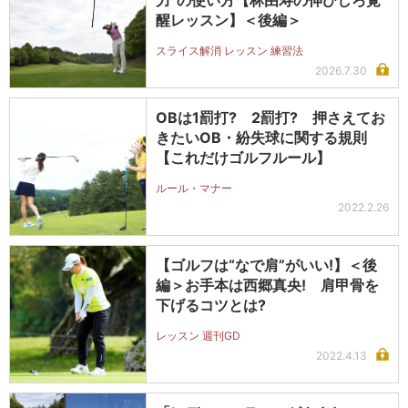
醒レッスン】＜後編＞
スライス解消 レッスン 練習法
2026.7.30
OBは1罰打? 2罰打? 押さえてお
きたいOB・紛失球に関する規則
【これだけゴルフルール】
ルール・マナー
2022.2.26
【ゴルフは“なで肩”がいい!】＜後
編＞お手本は西郷真央! 肩甲骨を
下げるコツとは?
レッスン 週刊GD
2022.4.13