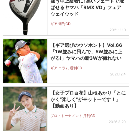
嫌う中上級者に! 高いフェードで飛
ばせるヤマハ「RMX VD」フェア
ウェイウッド
ギア 週刊GD
2021.11.19
【ギア選びのウソホント】Vol.66
「1W並みに飛んで、5W並みに上
がる!」ヤマハの新3Wが侮れない
ギア コラム 週刊GD
2021.12.4
【女子プロ百花】山根あかり「とに
かく“楽しく”がモットーです！」
【動画あり】
プロ・トーナメント 月刊GD
2026.3.20