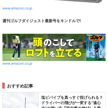
www.amazon.co.jp
週刊ゴルフダイジェスト最新号をキンドルで!
www.amazon.co.jp
おすすめ記事
塩ビパイプを真っすぐ投げられる？
ドライバーの飛びが一変する“遠心
力”の使い方【林由寿の伸びしろ覚