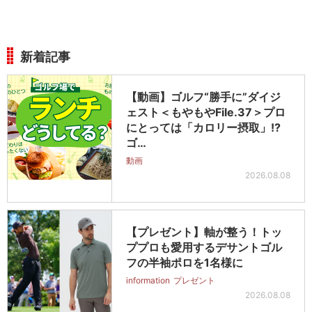
新着記事
【動画】ゴルフ“勝手に”ダイジ
ェスト＜もやもやFile.37＞プロ
にとっては「カロリー摂取」!?
ゴ…
動画
2026.08.08
【プレゼント】軸が整う！トッ
ププロも愛用するデサントゴル
フの半袖ポロを1名様に
information
プレゼント
2026.08.08