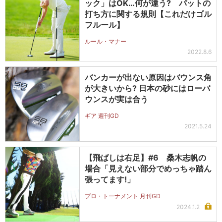
ック」はOK…何が違う? パットの
打ち方に関する規則【これだけゴル
フルール】
ルール・マナー
2022.8.6
バンカーが出ない原因はバウンス角
が大きいから? 日本の砂にはローバ
ウンスが実は合う
ギア 週刊GD
2021.5.24
【飛ばしは右足】#6 桑木志帆の
場合「見えない部分でめっちゃ踏ん
張ってます!」
プロ・トーナメント 月刊GD
2024.1.2