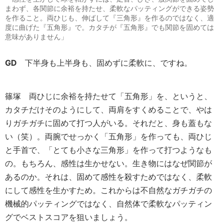
まわず、各関節に余裕を持たせ、柔軟なパッティングができる姿勢
を作ること。両ひじも、伸ばして『三角形』を作るのではなく、適
度に曲げた『五角形』で。カタチが『五角形』でも関節を固めては
意味がありません」
GD
下半身も上半身も、固めずに柔軟に、ですね。
篠塚
両ひじに余裕を持たせて「五角形」を、というと、
カタチだけそのようにして、両肩をすくめることで、やは
りガチガチに固めて打つ人がいる。それだと、身も蓋もな
い（笑）。両腕でせっかく「五角形」を作っても、両ひじ
と手首で、「とても小さな三角形」を作って打つようなも
の。もちろん、感性は生かせない。生き物にはなぜ関節が
あるのか。それは、固めて感性を殺すためではなく、柔軟
にして感性を生かすため。これからは不自然なガチガチの
機械的パッティングではなく、自然体で柔軟なパッティン
グでベストスコアを狙いましょう。