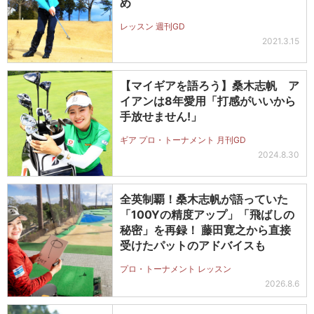
め
レッスン 週刊GD
2021.3.15
【マイギアを語ろう】桑木志帆 ア
イアンは8年愛用「打感がいいから
手放せません!」
ギア プロ・トーナメント 月刊GD
2024.8.30
全英制覇！桑木志帆が語っていた
「100Yの精度アップ」「飛ばしの
秘密」を再録！ 藤田寛之から直接
受けたパットのアドバイスも
プロ・トーナメント レッスン
2026.8.6