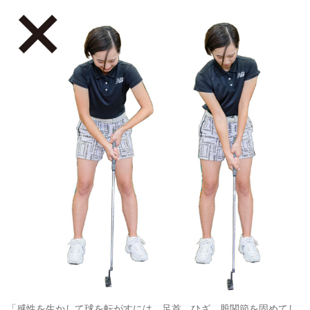
「感性を生かして球を転がすには、足首、ひざ、股関節を固めてし