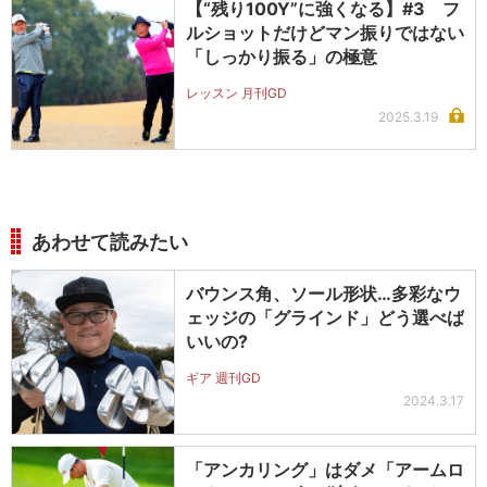
【“残り100Y”に強くなる】#3 フ
ルショットだけどマン振りではない
「しっかり振る」の極意
レッスン 月刊GD
2025.3.19
あわせて読みたい
バウンス角、ソール形状…多彩なウ
ェッジの「グラインド」どう選べば
いいの?
ギア 週刊GD
2024.3.17
「アンカリング」はダメ「アームロ