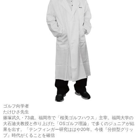
ゴルフ向学者
たけひさ先生
篠塚武久・73歳。福岡市で「桜美ゴルフハウス」主宰。福岡大学の
大石迪夫教授と作り上げた「OSゴルフ理論」で多くのジュニアが結
果を出す。「テンフィンガー研究ははや20年。今後『分担型グリッ
プ』時代がくることを確信