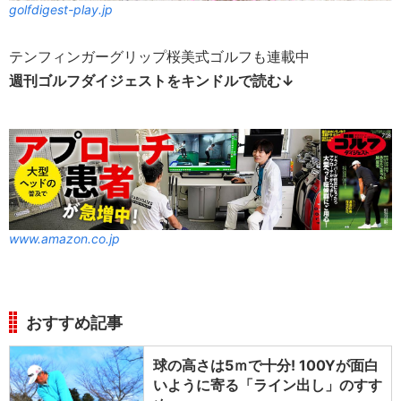
golfdigest-play.jp
テンフィンガーグリップ桜美式ゴルフも連載中
週刊ゴルフダイジェストをキンドルで読む↓
www.amazon.co.jp
おすすめ記事
球の高さは5ｍで十分! 100Yが面白
いように寄る「ライン出し」のすす