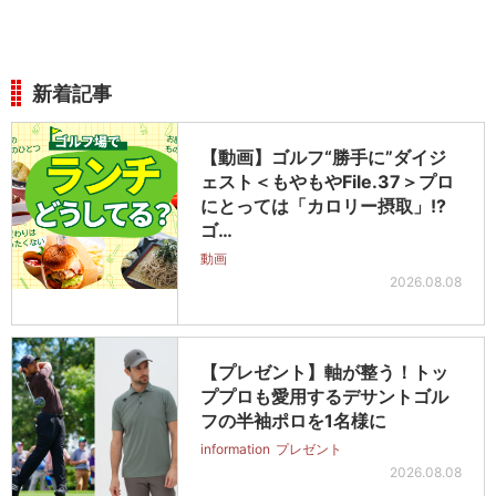
新着記事
【動画】ゴルフ“勝手に”ダイジ
ェスト＜もやもやFile.37＞プロ
にとっては「カロリー摂取」!?
ゴ…
動画
2026.08.08
【プレゼント】軸が整う！トッ
ププロも愛用するデサントゴル
フの半袖ポロを1名様に
information
プレゼント
2026.08.08