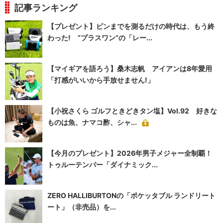
記事ランキング
【プレゼント】ピンまでを測るだけの時代は、もう終
わった! “プラスワン”の「レー...
【マイギアを語ろう】桑木志帆 アイアンは8年愛用
「打感がいいから手放せません!」
【小祝さくら ゴルフときどきタン塩】Vol.92 好きな
ものは魚、ナマコ酢、シャ...
【今月のプレゼント】2026年男子メジャー全制覇！
トゥルーテンパー「ダイナミック...
ZERO HALLIBURTONの「ポケッタブル ランドリート
ート」（非売品）を...