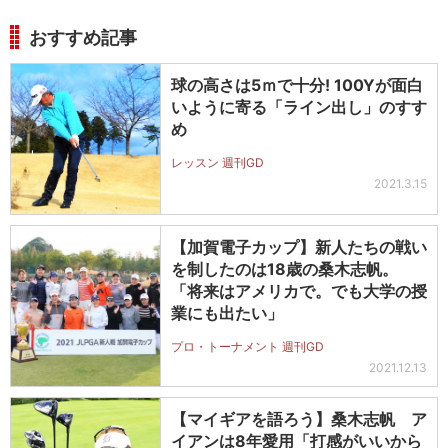
おすすめ記事
球の高さは5ｍで十分! 100Yが面白
いように寄る「ライン出し」のすす
め
レッスン 週刊GD
2021.3.15
【加賀電子カップ】新人たちの戦い
を制したのは18歳の桑木志帆。
「将来はアメリカで。でも大学の授
業にも出たい」
プロ・トーナメント 週刊GD
2021.12.13
【マイギアを語ろう】桑木志帆 ア
イアンは8年愛用「打感がいいから