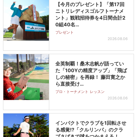
【今月のプレゼント】「第17回
ニトリレディスゴルフトーナメ
ント」観戦招待券を4日間合計2
0組40名…
プレゼント
2026.08.06
全英制覇！桑木志帆が語ってい
た「100Yの精度アップ」「飛ば
しの秘密」を再録！ 藤田寛之か
ら直接受け…
プロ・トーナメント
レッスン
2026.08.06
インパクトでクラブを1回転させ
る感覚!?「クルリンパ」のクラ
ブさばきで球をつかまえる！