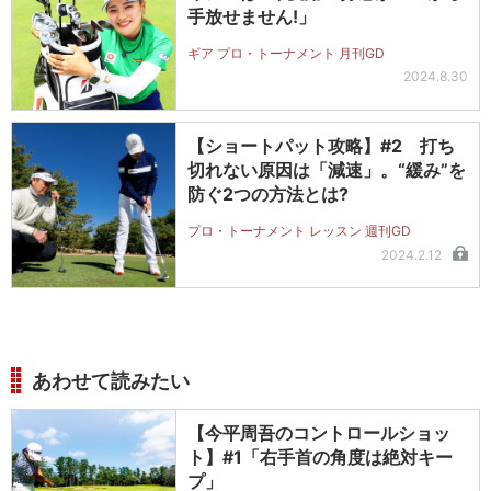
手放せません!」
ギア プロ・トーナメント 月刊GD
2024.8.30
【ショートパット攻略】#2 打ち
切れない原因は「減速」。“緩み”を
防ぐ2つの方法とは?
プロ・トーナメント レッスン 週刊GD
2024.2.12
あわせて読みたい
【今平周吾のコントロールショッ
ト】#1「右手首の角度は絶対キー
プ」