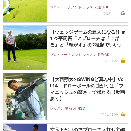
プロ・トーナメント レッスン 週刊GD
2021.11.1
【ウェッジゲームの達人になる!】#
1 今平周吾「アプローチは『上げ
る』と『転がす』の2種類でいい」
プロ・トーナメント レッスン 月刊GD
2021.10.27
【大西翔太のSWINGど真ん中】Vo
l.14 ドローボールの曲がりは「フ
ィニッシュの高さ」で操れる【動画
あり】
レッスン 動画 月刊GD
2024.11.28
左足下がりのアプローチ＜打ち方編