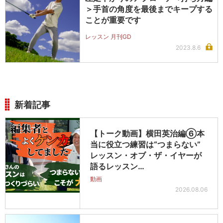
＞手首の角度を最後までキープする
ことが重要です
レッスン 月刊GD
2023.8.6
新着記事
【トーク動画】横田英治編⑥本
当に役立つ練習は“つまらない”
レッスン・オブ・ザ・イヤーが
語るレッスン…
動画
2026.08.06