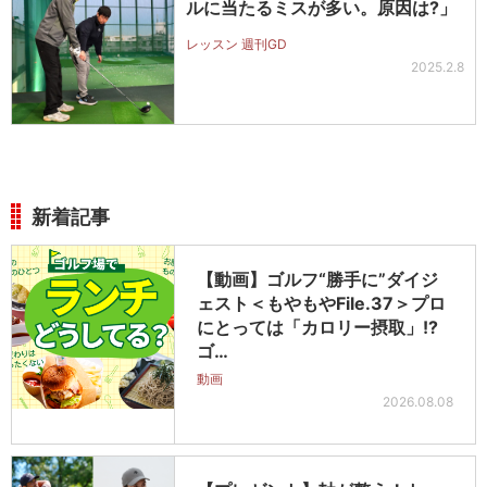
ルに当たるミスが多い。原因は?」
レッスン 週刊GD
2025.2.8
新着記事
【動画】ゴルフ“勝手に”ダイジ
ェスト＜もやもやFile.37＞プロ
にとっては「カロリー摂取」!?
ゴ…
動画
2026.08.08