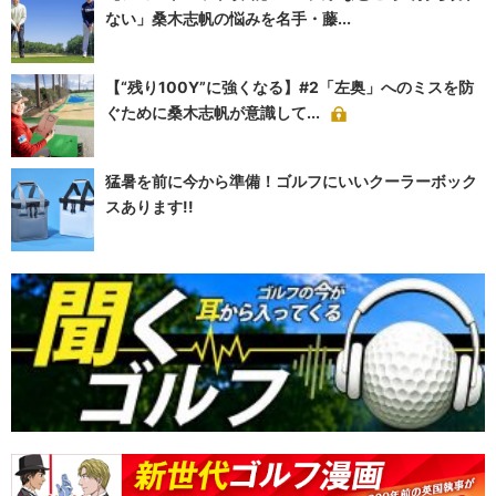
ない」桑木志帆の悩みを名手・藤...
【“残り100Y”に強くなる】#2「左奥」へのミスを防
ぐために桑木志帆が意識して...
猛暑を前に今から準備！ゴルフにいいクーラーボック
スあります!!