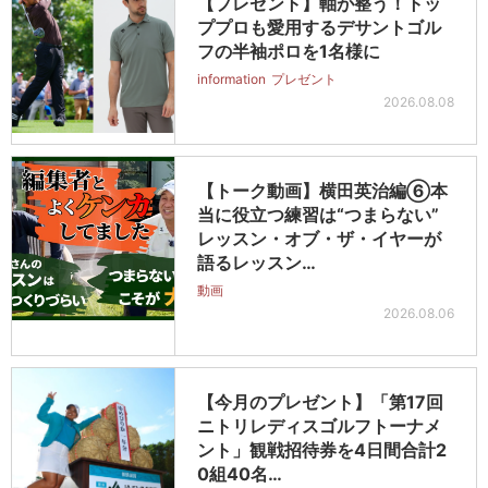
【プレゼント】軸が整う！トッ
ププロも愛用するデサントゴル
フの半袖ポロを1名様に
information
プレゼント
2026.08.08
【トーク動画】横田英治編⑥本
当に役立つ練習は“つまらない”
レッスン・オブ・ザ・イヤーが
語るレッスン…
動画
2026.08.06
【今月のプレゼント】「第17回
ニトリレディスゴルフトーナメ
ント」観戦招待券を4日間合計2
0組40名…