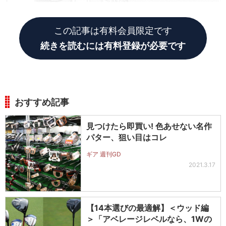
この記事は有料会員限定です
続きを読むには有料登録が必要です
おすすめ記事
見つけたら即買い! 色あせない名作
パター、狙い目はコレ
ギア 週刊GD
2021.3.17
【14本選びの最適解】＜ウッド編
＞「アベレージレベルなら、1Wの