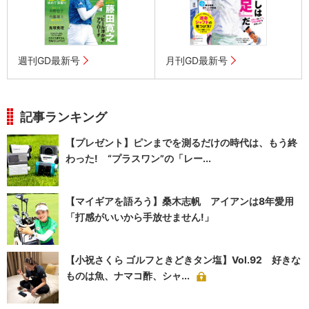
週刊GD最新号
月刊GD最新号
記事ランキング
【プレゼント】ピンまでを測るだけの時代は、もう終
わった! “プラスワン”の「レー...
【マイギアを語ろう】桑木志帆 アイアンは8年愛用
「打感がいいから手放せません!」
【小祝さくら ゴルフときどきタン塩】Vol.92 好きな
ものは魚、ナマコ酢、シャ...