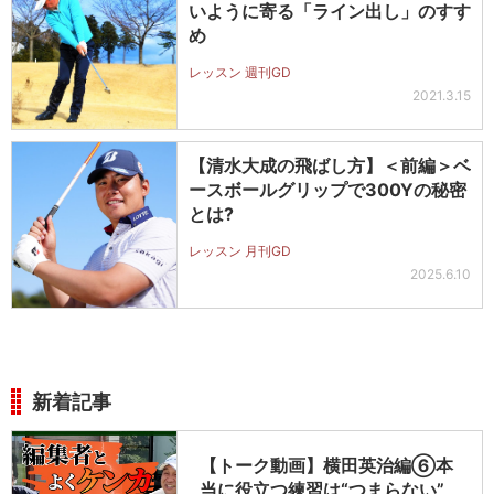
いように寄る「ライン出し」のすす
め
レッスン 週刊GD
2021.3.15
【清水大成の飛ばし方】＜前編＞ベ
ースボールグリップで300Yの秘密
とは?
レッスン 月刊GD
2025.6.10
新着記事
【トーク動画】横田英治編⑥本
当に役立つ練習は“つまらない”