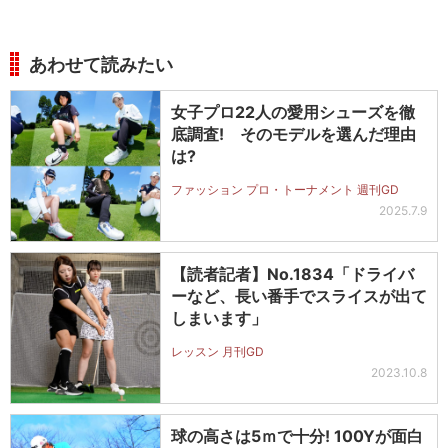
あわせて読みたい
女子プロ22人の愛用シューズを徹
底調査! そのモデルを選んだ理由
は?
ファッション プロ・トーナメント 週刊GD
2025.7.9
【読者記者】No.1834「ドライバ
ーなど、長い番手でスライスが出て
しまいます」
レッスン 月刊GD
2023.10.8
球の高さは5ｍで十分! 100Yが面白