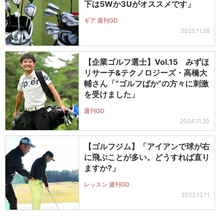
下は5Wか3Uがオススメです」
ギア 週刊GD
2025.11.28
【企業ゴルフ選士】Vol.15 みずほ
リサーチ&テクノロジーズ・高橋大
輔さん「“ゴルフばか”の方々に刺激
を受けました」
週刊GD
2024.11.20
【ゴルフジム】「アイアンで球が右
に飛ぶことが多い。どうすれば直り
ますか?」
レッスン 週刊GD
2022.12.11