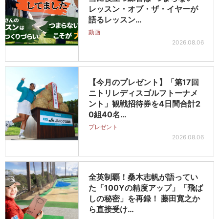
レッスン・オブ・ザ・イヤーが
語るレッスン…
動画
2026.08.06
【今月のプレゼント】「第17回
ニトリレディスゴルフトーナメ
ント」観戦招待券を4日間合計2
0組40名…
プレゼント
2026.08.06
全英制覇！桑木志帆が語ってい
た「100Yの精度アップ」「飛ば
しの秘密」を再録！ 藤田寛之か
ら直接受け…