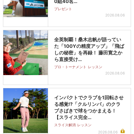
0組40名…
プレゼント
2026.08.06
全英制覇！桑木志帆が語ってい
た「100Yの精度アップ」「飛ば
しの秘密」を再録！ 藤田寛之か
ら直接受け…
プロ・トーナメント
レッスン
2026.08.06
インパクトでクラブを1回転させ
る感覚!?「クルリンパ」のクラ
ブさばきで球をつかまえる！
【スライス完全…
スライス解消
レッスン
2026.08.06