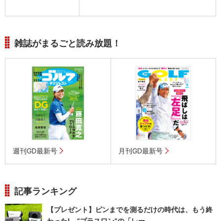
雑誌がまるごと読み放題！
週刊GD最新号
月刊GD最新号
記事ランキング
【プレゼント】ピンまでを測るだけの時代は、もう終
わった! “プラスワン”の「レー...