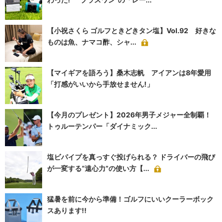
【小祝さくら ゴルフときどきタン塩】Vol.92 好きな
ものは魚、ナマコ酢、シャ...
【マイギアを語ろう】桑木志帆 アイアンは8年愛用
「打感がいいから手放せません!」
【今月のプレゼント】2026年男子メジャー全制覇！
トゥルーテンパー「ダイナミック...
塩ビパイプを真っすぐ投げられる？ ドライバーの飛び
が一変する“遠心力”の使い方【...
猛暑を前に今から準備！ゴルフにいいクーラーボック
スあります!!