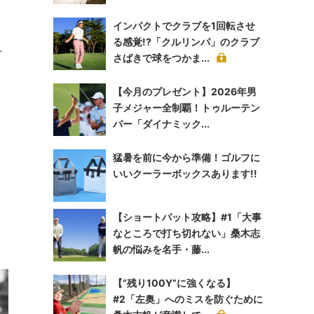
インパクトでクラブを1回転させ
る感覚!?「クルリンパ」のクラブ
け
さばきで球をつかま...
【今月のプレゼント】2026年男
子メジャー全制覇！トゥルーテン
パー「ダイナミック...
猛暑を前に今から準備！ゴルフに
いいクーラーボックスあります!!
【ショートパット攻略】#1「大事
。
なところで打ち切れない」桑木志
帆の悩みを名手・藤...
【“残り100Y”に強くなる】
#2「左奥」へのミスを防ぐために