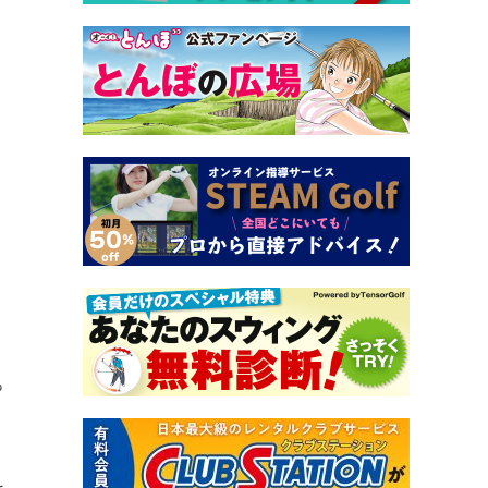
、
っ
そ