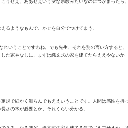
こうせえ、ああせえいう変な宗教みたいなのにつかまったら
えるようなもんで、かせを自分でつけてまう。
なれいうことですわね。でも先生、それを別の言い方すると、
りした家やなしに、まずは縄文式の家を建てたらええやないか
定規で細かく測らんでもええいうことです。人間は感性を持
の長さの木が必要とか、それくらい分かる。
できる。なるほど。縄文式の家を建てる気でゴルフせえか。