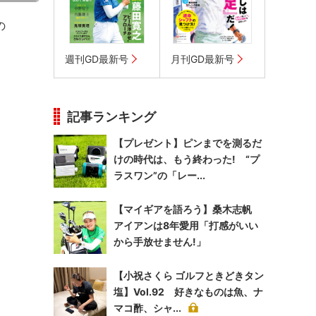
の
週刊GD最新号
月刊GD最新号
記事ランキング
【プレゼント】ピンまでを測るだ
けの時代は、もう終わった! “プ
ラスワン”の「レー...
【マイギアを語ろう】桑木志帆
アイアンは8年愛用「打感がいい
から手放せません!」
【小祝さくら ゴルフときどきタン
塩】Vol.92 好きなものは魚、ナ
マコ酢、シャ...