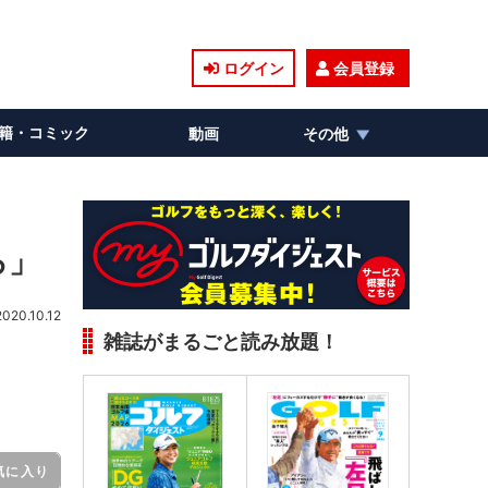
ログイン
会員登録
籍・コミック
動画
その他
ろ」
2020.10.12
雑誌がまるごと読み放題！
気に入り