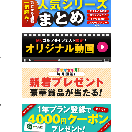
。
か
び