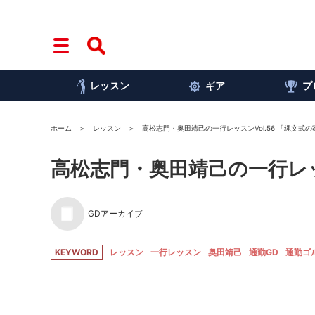
レッスン
ギア
プ
ホーム
レッスン
高松志門・奥田靖己の一行レッスンVol.56 「縄文式
高松志門・奥田靖己の一行レッ
GDアーカイブ
KEYWORD
レッスン
一行レッスン
奥田靖己
通勤GD
通勤ゴ