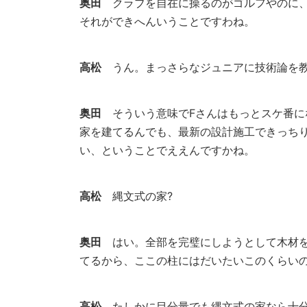
奥田
クラブを自在に操るのがゴルフやのに、
それができへんいうことですわね。
高松
うん。まっさらなジュニアに技術論を教
奥田
そういう意味でFさんはもっとスケ番に
家を建てるんでも、最新の設計施工できっち
い、ということでええんですかね。
高松
縄文式の家?
奥田
はい。全部を完璧にしようとして木材を
てるから、ここの柱にはだいたいこのくらい
高松
たしかに目分量でも縄文式の家なら十分