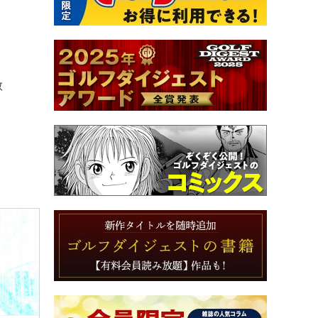
。
教
う