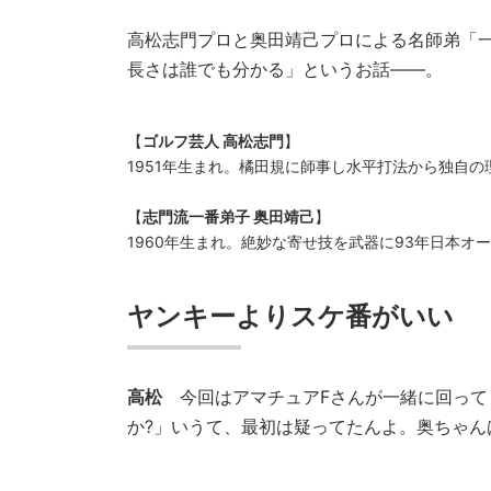
高松志門プロと奥田靖己プロによる名師弟「一
長さは誰でも分かる」というお話――。
【
ゴルフ芸人 高松志門
】
1951年生まれ。橘田規に師事し水平打法から独自の
【
志門流一番弟子 奥田靖己
】
1960年生まれ。絶妙な寄せ技を武器に93年日本オ
ヤンキーよりスケ番がいい
高松
今回はアマチュアFさんが一緒に回って
か?」いうて、最初は疑ってたんよ。奥ちゃん