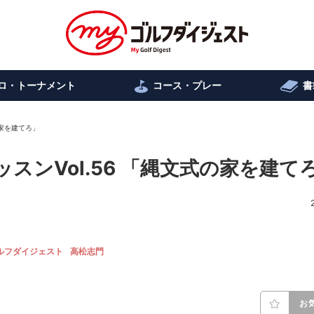
ロ・トーナメント
コース・プレー
書
の家を建てろ」
スンVol.56 「縄文式の家を建て
ルフダイジェスト
高松志門
お