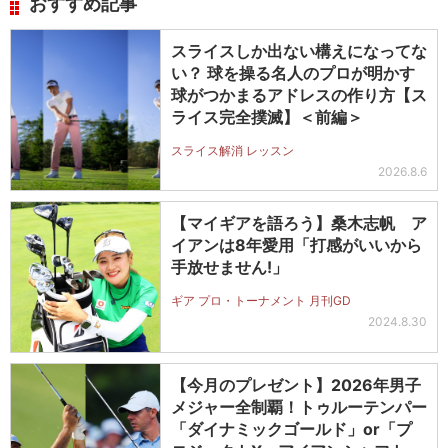
おすすめ記事
スライスしか出ない構えになってな
い？ 球を操る名人のプロが明かす
球がつかまるアドレスの作り方【ス
ライス完全撲滅】＜前編＞
スライス解消 レッスン
2026.8.6
【マイギアを語ろう】桑木志帆 ア
イアンは8年愛用「打感がいいから
手放せません!」
ギア プロ・トーナメント 月刊GD
2024.8.30
【今月のプレゼント】2026年男子
メジャー全制覇！トゥルーテンパー
「ダイナミックゴールド」or「プ