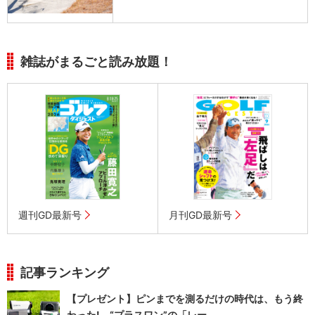
雑誌がまるごと読み放題！
週刊GD最新号
月刊GD最新号
記事ランキング
【プレゼント】ピンまでを測るだけの時代は、もう終
わった! “プラスワン”の「レー...