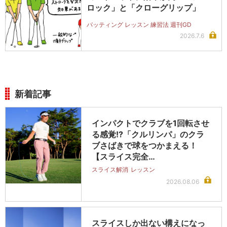
ロック」と「クローグリップ」
パッティング レッスン 練習法 週刊GD
2026.7.6
新着記事
インパクトでクラブを1回転させ
る感覚!?「クルリンパ」のクラ
ブさばきで球をつかまえる！
【スライス完全…
スライス解消
レッスン
2026.08.06
スライスしか出ない構えになっ