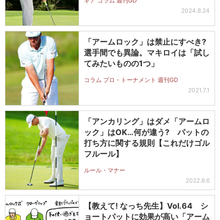
ギア コラム 週刊GD
2024.8.24
「アームロック」は禁止にすべき?
選手間でも異論。マキロイは「試し
てみたいものの1つ」
コラム プロ・トーナメント 週刊GD
2021.7.1
「アンカリング」はダメ「アームロ
ック」はOK…何が違う? パットの
打ち方に関する規則【これだけゴル
フルール】
ルール・マナー
2022.8.6
【教えて! なっち先生】Vol.64 シ
ョートパットに効果が高い「アーム