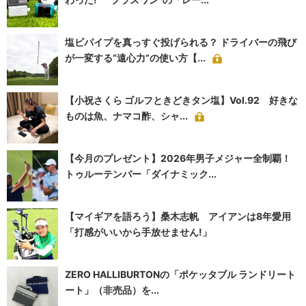
塩ビパイプを真っすぐ投げられる？ ドライバーの飛び
が一変する“遠心力”の使い方【...
【小祝さくら ゴルフときどきタン塩】Vol.92 好きな
ものは魚、ナマコ酢、シャ...
【今月のプレゼント】2026年男子メジャー全制覇！
トゥルーテンパー「ダイナミック...
【マイギアを語ろう】桑木志帆 アイアンは8年愛用
「打感がいいから手放せません!」
ZERO HALLIBURTONの「ポケッタブル ランドリート
ート」（非売品）を...