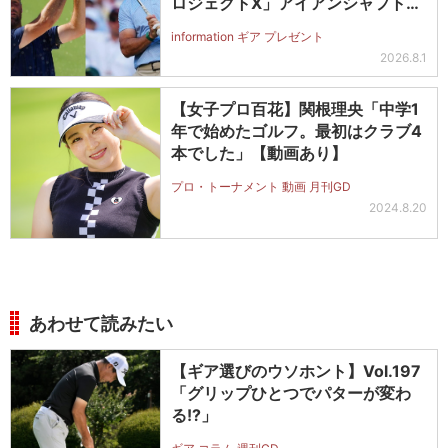
ロジェクトX」アイアンシャフト
（#5～#PW）＋ICONグリップセ
information ギア プレゼント
ットを抽選で2名に！
2026.8.1
【女子プロ百花】関根理央「中学1
年で始めたゴルフ。最初はクラブ4
本でした」【動画あり】
プロ・トーナメント 動画 月刊GD
2024.8.20
あわせて読みたい
【ギア選びのウソホント】Vol.197
「グリップひとつでパターが変わ
る!?」