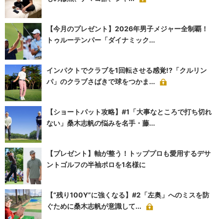
【今月のプレゼント】2026年男子メジャー全制覇！
トゥルーテンパー「ダイナミック...
インパクトでクラブを1回転させる感覚!?「クルリン
パ」のクラブさばきで球をつかま...
【ショートパット攻略】#1「大事なところで打ち切れ
ない」桑木志帆の悩みを名手・藤...
【プレゼント】軸が整う！トッププロも愛用するデサ
ントゴルフの半袖ポロを1名様に
【“残り100Y”に強くなる】#2「左奥」へのミスを防
ぐために桑木志帆が意識して...