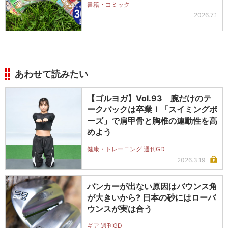
書籍・コミック
2026.7.1
あわせて読みたい
【ゴルヨガ】Vol.93 腕だけのテ
ークバックは卒業！「スイミングポ
ーズ」で肩甲骨と胸椎の連動性を高
めよう
健康・トレーニング 週刊GD
2026.3.19
バンカーが出ない原因はバウンス角
が大きいから? 日本の砂にはローバ
ウンスが実は合う
ギア 週刊GD