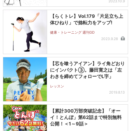
2023.10.9
【らくトレ】Vol.179「片足立ち上
体ひねり」で捻転力をアップ!
健康・トレーニング 週刊GD
2023.9.28
【芯を喰うアイアン】ライ角どおり
にインパクト③。藤田寛之は「左
わきを締めてフォローでL字」
レッスン
2019.8.13
【累計300万部突破記念】「オー
イ！とんぼ」第62話まで特別無料
公開！＜1～9話＞