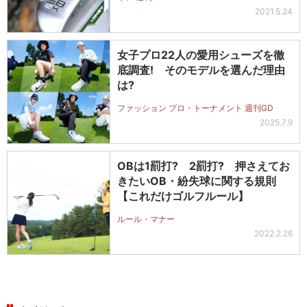
2021.5.24
女子プロ22人の愛用シューズを徹
底調査! そのモデルを選んだ理由
は?
ファッション プロ・トーナメント 週刊GD
2025.7.9
OBは1罰打? 2罰打? 押さえてお
きたいOB・紛失球に関する規則
【これだけゴルフルール】
ルール・マナー
2022.2.26