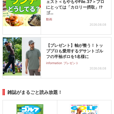
ェスト＜もやもやFile.37＞プロ
にとっては「カロリー摂取」!?
ゴ…
動画
2026.08.08
【プレゼント】軸が整う！トッ
ププロも愛用するデサントゴル
フの半袖ポロを1名様に
information
プレゼント
2026.08.08
雑誌がまるごと読み放題！