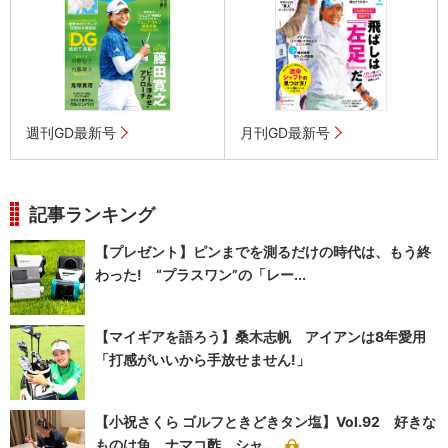
週刊GD最新号
月刊GD最新号
記事ランキング
【プレゼント】ピンまでを測るだけの時代は、もう終
わった! “プラスワン”の「レー...
【マイギアを語ろう】桑木志帆 アイアンは8年愛用
「打感がいいから手放せません!」
【小祝さくら ゴルフときどきタン塩】Vol.92 好きな
ものは魚、ナマコ酢、シャ...