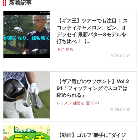
新着記事
【ギア王】ツアーでも注目！ ス
コッティキャメロン、ピン、オ
デッセイ 最新パター3モデルを
打ち比べ！【…
ギア
動画
2026.08.09
【ギア選びのウソホント】Vol.2
91「フィッティングでスコアは
縮められる」
レッスン
練習法
週刊GD
2026.08.09
【動画】ゴルフ“勝手に”ダイジ