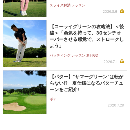
スライス解消 レッスン
2026.8.6
【コーライグリーンの攻略法】＜後
編＞「勇気を持って、30センチオ
ーバーさせる感覚で、ストロークし
よう」
パッティング レッスン 週刊GD
2026.7.1
【パター】“サマーグリーン”は転が
らない!? 夏仕様になるパターチュ
ーンをご紹介!
ギア
2020.7.29