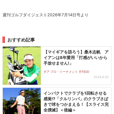
週刊ゴルフダイジェスト2026年7月14日号より
おすすめ記事
【マイギアを語ろう】桑木志帆 ア
イアンは8年愛用「打感がいいから
手放せません!」
ギア プロ・トーナメント 月刊GD
2024.8.30
インパクトでクラブを1回転させる
感覚!?「クルリンパ」のクラブさば
きで球をつかまえる！【スライス完
全撲滅】＜後編＞