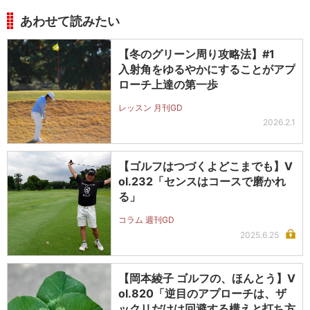
あわせて読みたい
【冬のグリーン周り攻略法】#1
入射角をゆるやかにすることがアプ
ローチ上達の第一歩
レッスン 月刊GD
2026.2.1
【ゴルフはつづくよどこまでも】V
ol.232「センスはコースで磨かれ
る」
コラム 週刊GD
2025.6.25
【岡本綾子 ゴルフの、ほんとう】V
ol.820「逆目のアプローチは、ザ
ックリだけは回避する構えと打ち方