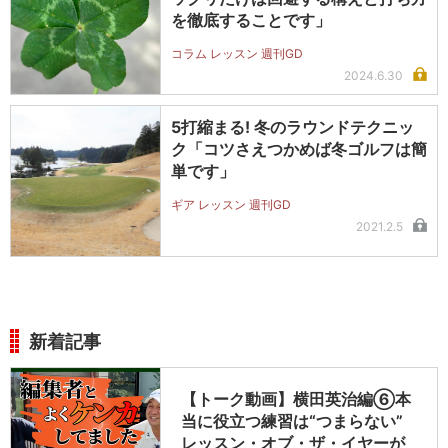
を徹底することです」
コラム レッスン 週刊GD
2024.6.30
5打縮まる! 冬のラウンドテクニッ
ク「コツさえつかめば冬ゴルフは簡
単です」
ギア レッスン 週刊GD
2021.2.5
新着記事
【トーク動画】横田英治編⑥本
当に役立つ練習は“つまらない”
レッスン・オブ・ザ・イヤーが