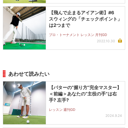
【飛んで止まるアイアン術】#6
スウィングの「チェックポイント」
は2つまで
プロ・トーナメント レッスン 月刊GD
2022.10.30
あわせて読みたい
【パターの“握り方”完全マスター】
＜前編＞あなたの“主役の手”は右
手? 左手?
レッスン 週刊GD
2024.9.24