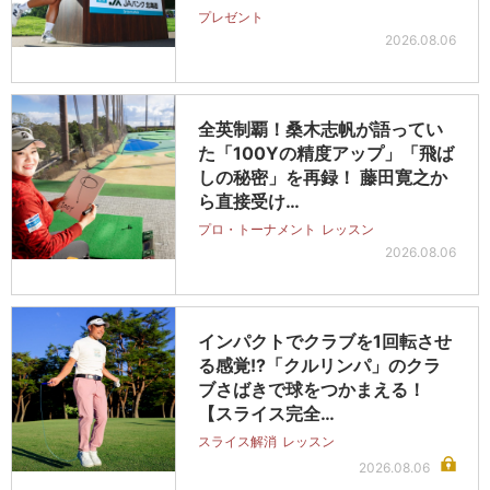
プレゼント
2026.08.06
全英制覇！桑木志帆が語ってい
た「100Yの精度アップ」「飛ば
しの秘密」を再録！ 藤田寛之か
ら直接受け…
プロ・トーナメント
レッスン
2026.08.06
インパクトでクラブを1回転させ
る感覚!?「クルリンパ」のクラ
ブさばきで球をつかまえる！
【スライス完全…
スライス解消
レッスン
2026.08.06