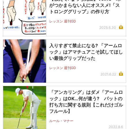
がつかまらない人にオススメ!「ス
トロンググリップ」の作り方
レッスン 週刊GD
2025.6.30
入りすぎて禁止になる? 「アームロ
ック」はアマチュアこそ試してほし
い最強グリップだった
レッスン 週刊GD
2021.6.22
「アンカリング」はダメ「アームロ
ック」はOK…何が違う? パットの
打ち方に関する規則【これだけゴル
フルール】
ルール・マナー
2022.8.6