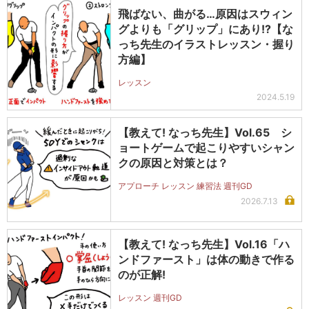
飛ばない、曲がる…原因はスウィン
グよりも「グリップ」にあり!?【な
っち先生のイラストレッスン・握り
方編】
レッスン
2024.5.19
【教えて! なっち先生】Vol.65 シ
ョートゲームで起こりやすいシャン
クの原因と対策とは？
アプローチ レッスン 練習法 週刊GD
2026.7.13
【教えて! なっち先生】Vol.16「ハ
ンドファースト」は体の動きで作る
のが正解!
レッスン 週刊GD