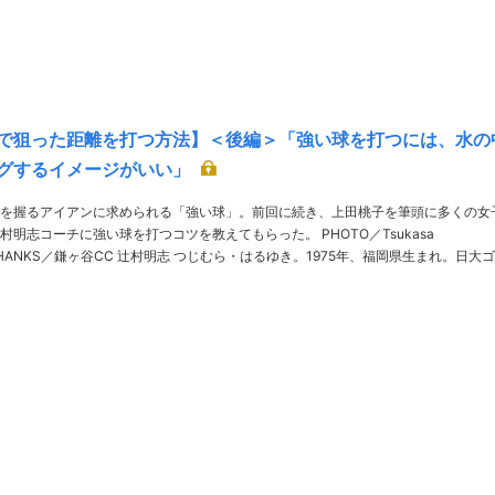
で狙った距離を打つ方法】＜後編＞「強い球を打つには、水の
グするイメージがいい」
を握るアイアンに求められる「強い球」。前回に続き、上田桃子を筆頭に多くの女
コーチに強い球を打つコツを教えてもらった。 PHOTO／Tsukasa
村明志 つじむら・はるゆき。1975年、福岡県生まれ。日大ゴル
桃子、小祝さくら、吉田優利らを育てたツア……