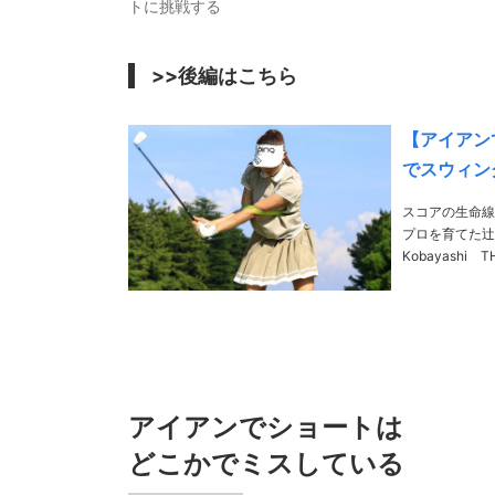
トに挑戦する
>>後編はこちら
【アイアン
でスウィン
スコアの生命線
プロを育てた辻村明志
Kobayashi THANKS／鎌ヶ谷CC 辻
フ部出身。上田
アイアンでショートは
どこかでミスしている