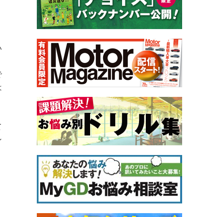
い
で
は
て
ン
。