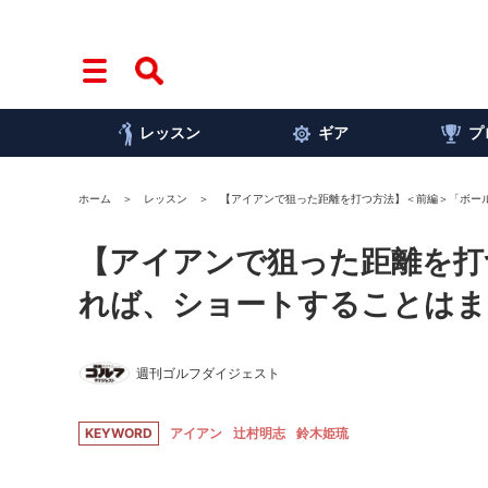
レッスン
ギア
プ
ホーム
レッスン
【アイアンで狙った距離を打つ方法】＜前編＞「ボー
【アイアンで狙った距離を打
れば、ショートすることはま
週刊ゴルフダイジェスト
KEYWORD
アイアン
辻村明志
鈴木姫琉