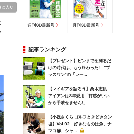
気に入り
辻
週刊GD最新号
月刊GD最新号
も
記事ランキング
【プレゼント】ピンまでを測るだ
けの時代は、もう終わった! “プ
ラスワン”の「レー...
【マイギアを語ろう】桑木志帆
アイアンは8年愛用「打感がいい
から手放せません!」
【小祝さくら ゴルフときどきタン
塩】Vol.92 好きなものは魚、ナ
マコ酢、シャ...