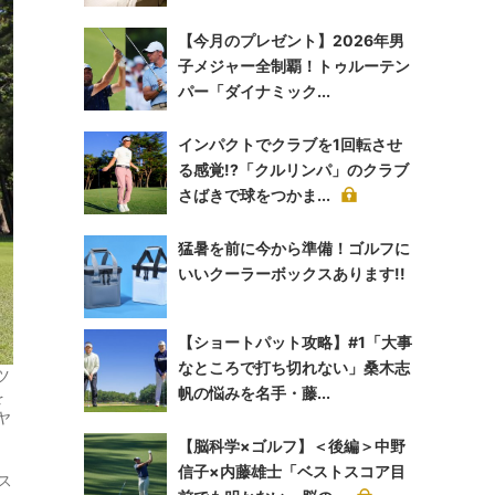
【今月のプレゼント】2026年男
子メジャー全制覇！トゥルーテン
パー「ダイナミック...
インパクトでクラブを1回転させ
る感覚!?「クルリンパ」のクラブ
さばきで球をつかま...
猛暑を前に今から準備！ゴルフに
いいクーラーボックスあります!!
【ショートパット攻略】#1「大事
なところで打ち切れない」桑木志
ツ
帆の悩みを名手・藤...
を
ヤ
【脳科学×ゴルフ】＜後編＞中野
信子×内藤雄士「ベストスコア目
ス