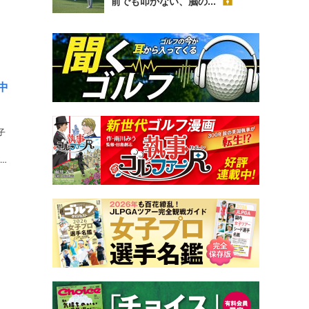
前でも叩かない、脳の...
中
子