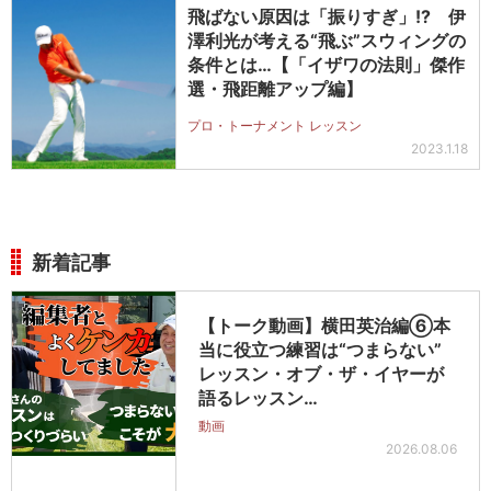
飛ばない原因は「振りすぎ」!? 伊
澤利光が考える“飛ぶ”スウィングの
条件とは…【「イザワの法則」傑作
選・飛距離アップ編】
プロ・トーナメント レッスン
2023.1.18
新着記事
【トーク動画】横田英治編⑥本
当に役立つ練習は“つまらない”
レッスン・オブ・ザ・イヤーが
語るレッスン…
動画
2026.08.06