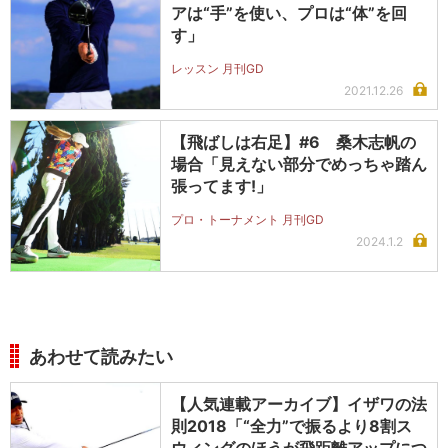
アは“手”を使い、プロは“体”を回
す」
レッスン 月刊GD
2021.12.26
【飛ばしは右足】#6 桑木志帆の
場合「見えない部分でめっちゃ踏ん
張ってます!」
プロ・トーナメント 月刊GD
2024.1.2
あわせて読みたい
【人気連載アーカイブ】イザワの法
則2018「“全力”で振るより8割ス