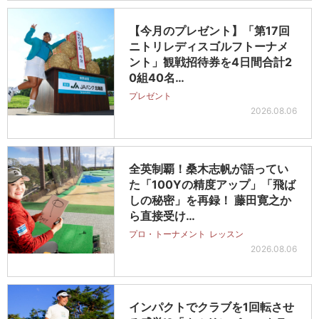
【今月のプレゼント】「第17回
ニトリレディスゴルフトーナメ
ント」観戦招待券を4日間合計2
0組40名…
プレゼント
2026.08.06
全英制覇！桑木志帆が語ってい
た「100Yの精度アップ」「飛ば
しの秘密」を再録！ 藤田寛之か
ら直接受け…
プロ・トーナメント
レッスン
2026.08.06
インパクトでクラブを1回転させ