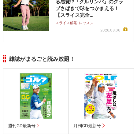
る感覚!?「クルリンパ」のクラ
ブさばきで球をつかまえる！
【スライス完全…
スライス解消
レッスン
2026.08.06
雑誌がまるごと読み放題！
週刊GD最新号
月刊GD最新号