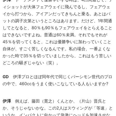
ィショットが大体フェアウェイに飛んでるし、フェアウェ
イから打つから、アイアンだってきちんと乗る。あとはパ
ットの調子次第というところはあります。だけど、1年間通
してとなると、80％も90％もフェアウェイをとらえること
はできないですよね。普通は60％未満。それでもそれが
45％を切ってくると、これは優勝争いに加わっていくこと
自体が、すごく苦しくなるんです。私の場合、一番よくな
かった時で35％を切っていましたから、これはもう苦しい
どころの騒ぎじゃない（笑）。
GD
伊澤プロとほぼ同年代で同じくパーシモン世代のプロ
の中で、460ccをうまく使いこなしている人もいますか?
伊澤
例えば、藤田（寛之）くんとか、（片山）晋呉と
か、そうじゃないかな。この2人はスウィングが「等速」と
いうか、インパクトに向かって急激にヘッドを加速させな