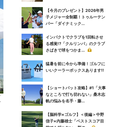
【今月のプレゼント】2026年男
子メジャー全制覇！トゥルーテン
パー「ダイナミック...
インパクトでクラブを1回転させ
る感覚!?「クルリンパ」のクラブ
さばきで球をつかま...
猛暑を前に今から準備！ゴルフに
いいクーラーボックスあります!!
【ショートパット攻略】#1「大事
なところで打ち切れない」桑木志
す
帆の悩みを名手・藤...
ー
【脳科学×ゴルフ】＜後編＞中野
す
信子×内藤雄士「ベストスコア目