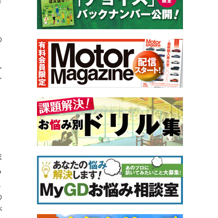
の
ん
ン
ボ
る
こ
の
が