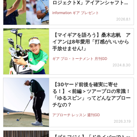
ロジェクトX」アイアンシャフト
（#5～#PW）＋ICONグリップセ
information ギア プレゼント
ットを抽選で2名に！
2026.8.1
【マイギアを語ろう】桑木志帆 ア
イアンは8年愛用「打感がいいから
手放せません!」
ギア プロ・トーナメント 月刊GD
2024.8.30
【30ヤード前後を確実に寄せ
る！】＜前編＞ツアープロの常識！
「ゆるスピン」ってどんなアプロー
チなの？
アプローチ レッスン 週刊GD
2026.3.19