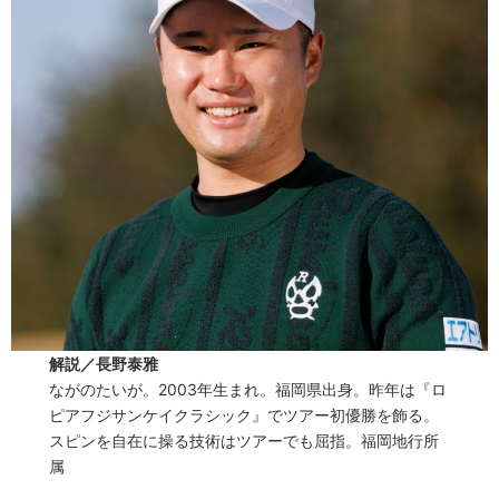
解説／長野泰雅
ながのたいが。2003年生まれ。福岡県出身。昨年は『ロ
ピアフジサンケイクラシック』でツアー初優勝を飾る。
スピンを自在に操る技術はツアーでも屈指。福岡地行所
属