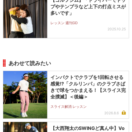
【ゴルフジム】「ドライバーでトッ
プやテンプラなど上下の打点ミスが
多いです」
レッスン 週刊GD
2025.10.25
あわせて読みたい
インパクトでクラブを1回転させる
感覚!?「クルリンパ」のクラブさば
きで球をつかまえる！【スライス完
全撲滅】＜後編＞
スライス解消 レッスン
2026.8.6
【大西翔太のSWINGど真ん中】Vo