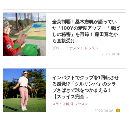
全英制覇！桑木志帆が語ってい
た「100Yの精度アップ」「飛ば
しの秘密」を再録！ 藤田寛之か
ら直接受け…
プロ・トーナメント
レッスン
2026.08.06
インパクトでクラブを1回転させ
る感覚!?「クルリンパ」のクラ
ブさばきで球をつかまえる！
【スライス完全…
スライス解消
レッスン
2026.08.06