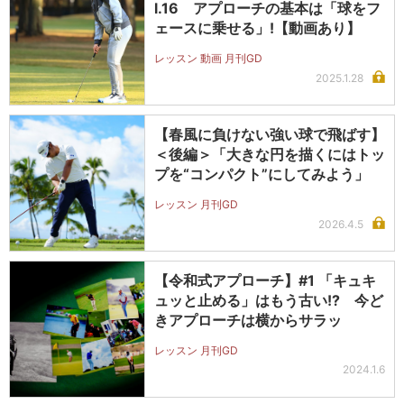
l.16 アプローチの基本は「球をフ
ェースに乗せる」!【動画あり】
レッスン 動画 月刊GD
2025.1.28
【春風に負けない強い球で飛ばす】
＜後編＞「大きな円を描くにはトッ
プを“コンパクト”にしてみよう」
レッスン 月刊GD
2026.4.5
【令和式アプローチ】#1 「キュキ
ュッと止める」はもう古い!? 今ど
きアプローチは横からサラッ
レッスン 月刊GD
2024.1.6