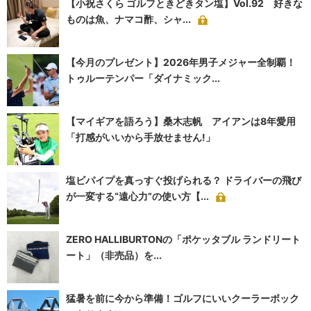
【小祝さくら ゴルフときどきタン塩】Vol.92 好きな
ものは魚、ナマコ酢、シャ...
【今月のプレゼント】2026年男子メジャー全制覇！
トゥルーテンパー「ダイナミック...
【マイギアを語ろう】桑木志帆 アイアンは8年愛用
「打感がいいから手放せません!」
塩ビパイプを真っすぐ投げられる？ ドライバーの飛び
が一変する“遠心力”の使い方【...
ZERO HALLIBURTONの「ポケッタブル ランドリート
ート」（非売品）を...
猛暑を前に今から準備！ゴルフにいいクーラーボック