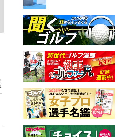
」
連
多
わ