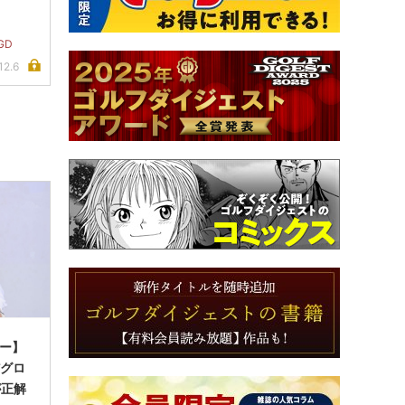
GD
12.6
ュー】
だグロ
が正解