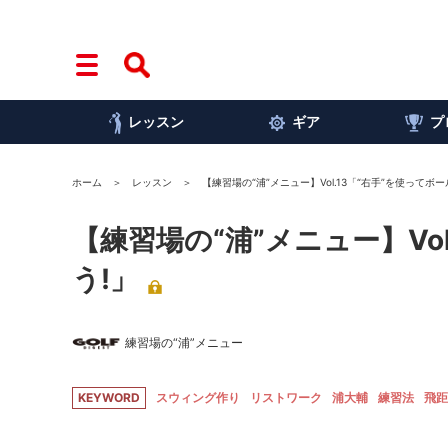
レッスン
ギア
プ
ホーム
レッスン
【練習場の“浦”メニュー】Vol.13「“右手”を使ってボ
【練習場の“浦”メニュー】Vo
う!」
練習場の“浦”メニュー
KEYWORD
スウィング作り
リストワーク
浦大輔
練習法
飛距