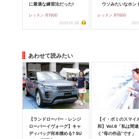
に最適な練習法だった!
ウソみたいなホン
習法
レッスン 月刊GD
レッスン 月刊GD
2025.10.28
202
あわせて読みたい
【ランドローバー・レンジ
【イ・ボミのスマイ
ローバーイヴォーグ】キャ
和】Vol.6「私は間
ディバッグ何本積める? SU
く“母の作品”です」