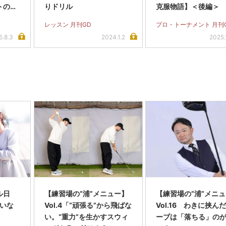
トの練
りドリル
克服物語】＜後編＞
レッスン 月刊GD
プロ・トーナメント 月刊
5.8.3
2024.1.2
2025.
ル日
【練習場の“浦”メニュー】
【練習場の“浦”メニ
違いな
Vol.4「“頑張る”から飛ばな
Vol.16 わきに挟ん
い。“重力”を生かすスウィ
ーブは「落ちる」の