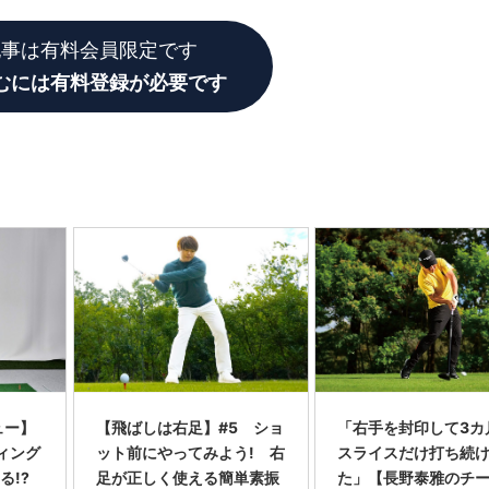
記事は有料会員限定です
むには有料登録が必要です
ュー】
【飛ばしは右足】#5 ショ
「右手を封印して3カ
ウィング
ット前にやってみよう! 右
スライスだけ打ち続
る!?
足が正しく使える簡単素振
た」【長野泰雅のチ