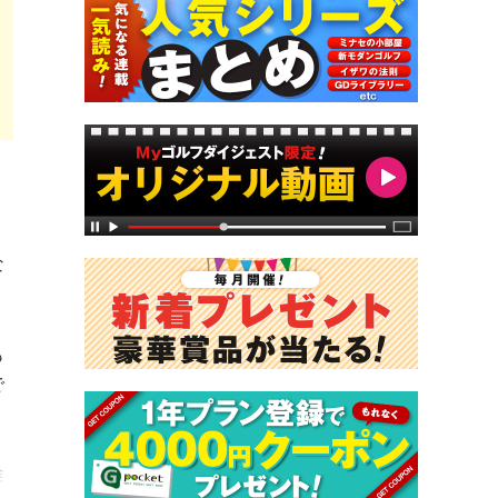
な
も
で
途