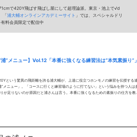
71cmで420Y飛ばす飛ばし屋にして超理論派。東京・池上で√d
宰。「
浦大輔オンラインアカデミーサイト
」では、スペシャルドリ
を有料会員限定で配信中
浦”メニュー】Vol.12「本番に強くなる練習法は“本気素振り”
で420Yという驚異の飛距離を誇る浦大輔が、上達に役立つホンモノの練習を伝授する
浦”メニュー」。「コースに行くと練習場のように打てない」という悩みを持つ人は
りが足りないのが原因だと浦さんは言う。本番に強くなるための素振りの仕方を教
XT／Kosuke Suzuki PHOTO／Takanori Miki THANKS／√dゴルフアカ……