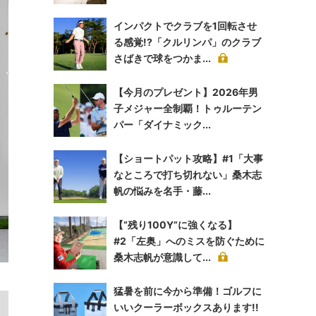
インパクトでクラブを1回転させ
る感覚!?「クルリンパ」のクラブ
さばきで球をつかま...
【今月のプレゼント】2026年男
子メジャー全制覇！トゥルーテン
パー「ダイナミック...
【ショートパット攻略】#1「大事
なところで打ち切れない」桑木志
帆の悩みを名手・藤...
【“残り100Y”に強くなる】
#2「左奥」へのミスを防ぐために
桑木志帆が意識して...
猛暑を前に今から準備！ゴルフに
いいクーラーボックスあります!!