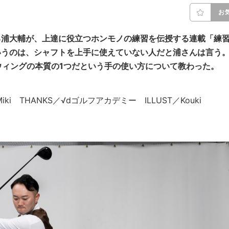
お
誇る浦大輔が、上達に役立つホンモノの練習を伝授する連載「練
いうのは、シャフトを上手に使えていない人だと浦さんは言う
ウィングの本質の1つだという手の使い方について教わった。
ri Miki THANKS／√dゴルフアカデミー ILLUST／Kouki