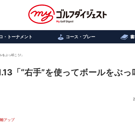
ロ・トーナメント
コース・プレー
書
ールをぶっ叩こう!」
l.13「“右手”を使ってボールをぶっ
2
離アップ