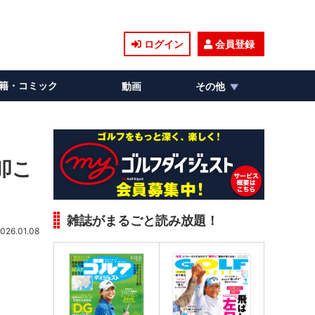
ログイン
会員登録
籍・コミック
動画
その他
叩こ
雑誌がまるごと読み放題！
026.01.08