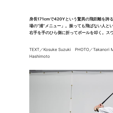
身長171cmで420Yという驚異の飛距離を
場の“浦”メニュー」。振っても飛ばない人と
右手を手のひら側に折ってボールを叩く。ス
TEXT／Kosuke Suzuki PHOTO／Takano
Hashimoto