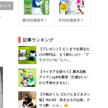
気に入り
習
週刊GD最新号
月刊GD最新号
。
記事ランキング
【プレゼント】ピンまでを測るだ
けの時代は、もう終わった! “プ
ラスワン”の「レー...
【マイギアを語ろう】桑木志帆
アイアンは8年愛用「打感がいい
から手放せません!」
【小祝さくら ゴルフときどきタン
塩】Vol.92 好きなものは魚、ナ
マコ酢、シャ...