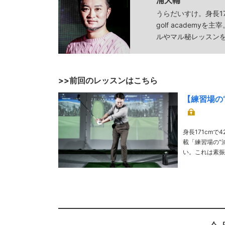
うらだいすけ。身長1
golf academyを主
ルやマル秘レッスン
>>前回のレッスンはこちら
【練習場の“
身長171cm
載「練習場の“
い。これは素振
った。 TE