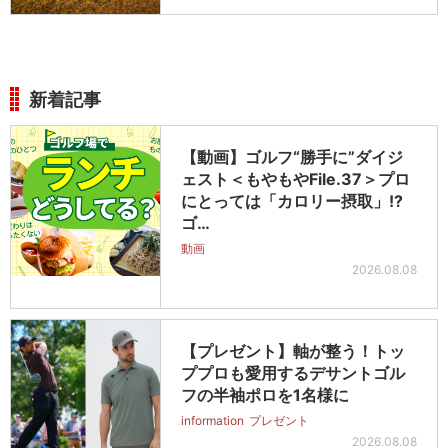
新着記事
【動画】ゴルフ“勝手に”ダイジ
ェスト＜もやもやFile.37＞プロ
にとっては「カロリー摂取」!?
ゴ…
動画
2026.08.08
【プレゼント】軸が整う！トッ
ププロも愛用するデサントゴル
フの半袖ポロを1名様に
information
プレゼント
2026.08.08