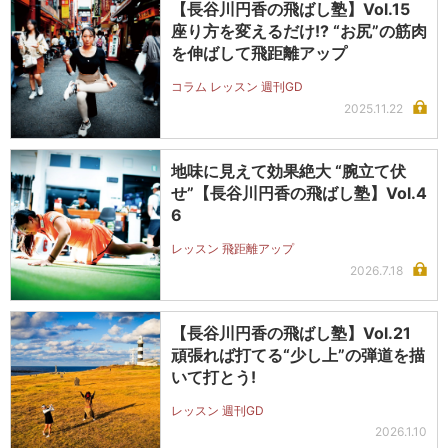
【長谷川円香の飛ばし塾】Vol.15
座り方を変えるだけ!? “お尻”の筋肉
を伸ばして飛距離アップ
コラム レッスン 週刊GD
2025.11.22
地味に見えて効果絶大 “腕立て伏
せ”【長谷川円香の飛ばし塾】Vol.4
6
レッスン 飛距離アップ
2026.7.18
【長谷川円香の飛ばし塾】Vol.21
頑張れば打てる“少し上”の弾道を描
いて打とう!
レッスン 週刊GD
2026.1.10