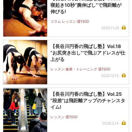
寝起き10秒“腕伸ばし”で飛距離が
伸びる!
コラム レッスン 週刊GD
2025.11.29
【長谷川円香の飛ばし塾】Vol.18
”お尻突き出し”で飛ぶアドレスが仕
上がる
レッスン 健康・トレーニング 週刊GD
2025.12.13
【長谷川円香の飛ばし塾】Vol.25
“段差”は飛距離アップのチャンスタ
イム!
レッスン 週刊GD
2026.2.14