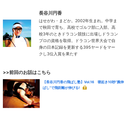
長谷川円香
はせがわ・まどか。2002年生まれ。中学ま
で秋田で育ち、高校でゴルフ部に入部。高
校3年のときドラコン競技に出場しドラコン
プロの資格を取得。ドラコン世界大会で自
身の日本記録を更新する395ヤードをマー
クし3位入賞を果たす
>>前回のお話はこちら
【長谷川円香の飛ばし塾】Vol.16 寝起き10秒“腕伸
ばし”で飛距離が伸びる!