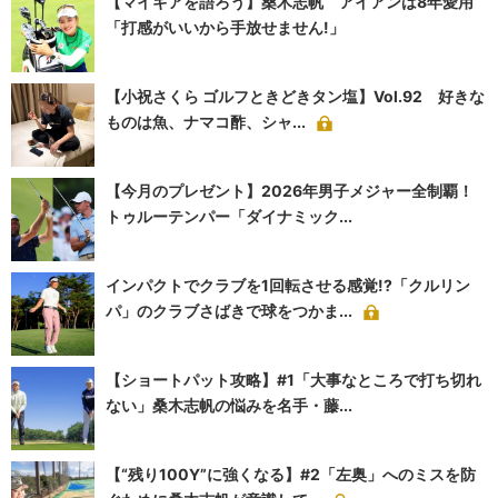
【マイギアを語ろう】桑木志帆 アイアンは8年愛用
「打感がいいから手放せません!」
【小祝さくら ゴルフときどきタン塩】Vol.92 好きな
ものは魚、ナマコ酢、シャ...
【今月のプレゼント】2026年男子メジャー全制覇！
トゥルーテンパー「ダイナミック...
インパクトでクラブを1回転させる感覚!?「クルリン
パ」のクラブさばきで球をつかま...
【ショートパット攻略】#1「大事なところで打ち切れ
ない」桑木志帆の悩みを名手・藤...
【“残り100Y”に強くなる】#2「左奥」へのミスを防