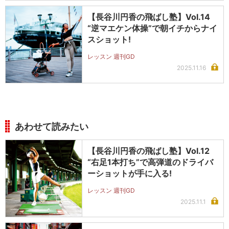
【長谷川円香の飛ばし塾】Vol.14
“逆マエケン体操”で朝イチからナイ
スショット!
レッスン 週刊GD
2025.11.16
あわせて読みたい
【長谷川円香の飛ばし塾】Vol.12
“右足1本打ち”で高弾道のドライバ
ーショットが手に入る!
レッスン 週刊GD
2025.11.1