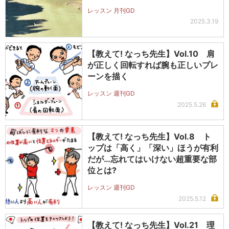
レッスン 月刊GD
2025.3.19
【教えて! なっち先生】Vol.10 肩
が正しく回転すれば腕も正しいプレ
ーンを描く
レッスン 週刊GD
2025.5.26
【教えて! なっち先生】Vol.8 ト
ップは「高く」「深い」ほうが有利
だが…忘れてはいけない超重要な部
位とは?
レッスン 週刊GD
2025.5.12
【教えて! なっち先生】Vol.21 理