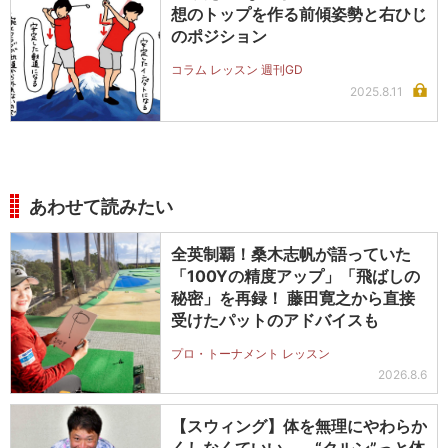
想のトップを作る前傾姿勢と右ひじ
のポジション
コラム レッスン 週刊GD
2025.8.11
あわせて読みたい
全英制覇！桑木志帆が語っていた
「100Yの精度アップ」「飛ばしの
秘密」を再録！ 藤田寛之から直接
受けたパットのアドバイスも
プロ・トーナメント レッスン
2026.8.6
【スウィング】体を無理にやわらか