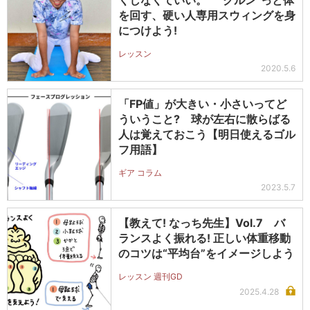
くしなくていい。 “クルン”っと体
を回す、硬い人専用スウィングを身
につけよう!
レッスン
2020.5.6
「FP値」が大きい・小さいってど
ういうこと? 球が左右に散らばる
人は覚えておこう【明日使えるゴル
フ用語】
ギア コラム
2023.5.7
【教えて! なっち先生】Vol.7 バ
ランスよく振れる! 正しい体重移動
のコツは“平均台”をイメージしよう
レッスン 週刊GD
2025.4.28