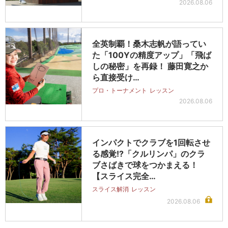
2026.08.06
全英制覇！桑木志帆が語ってい
た「100Yの精度アップ」「飛ば
しの秘密」を再録！ 藤田寛之か
ら直接受け…
プロ・トーナメント
レッスン
2026.08.06
インパクトでクラブを1回転させ
る感覚!?「クルリンパ」のクラ
ブさばきで球をつかまえる！
【スライス完全…
スライス解消
レッスン
2026.08.06